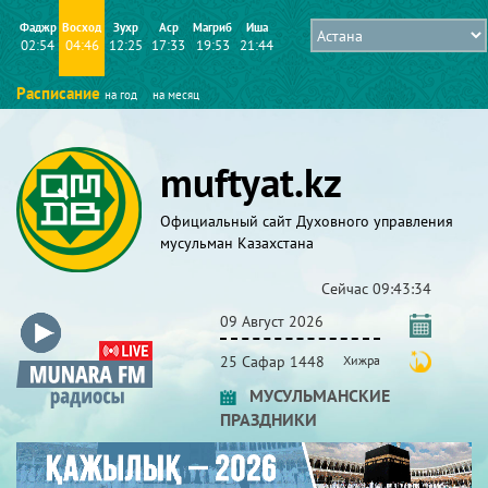
Фаджр
Восход
Зухр
Аср
Магриб
Иша
02:54
04:46
12:25
17:33
19:53
21:44
Расписание
на год
на месяц
muftyat.kz
Официальный сайт Духовного управления
мусульман Казахстана
Сейчас
09:43:35
09 Август 2026
25 Сафар 1448
Хижра
МУСУЛЬМАНСКИЕ
ПРАЗДНИКИ