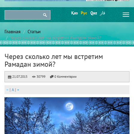
Қаз
Рус
Qaz
قاز
Togg
navi
Главная
Статьи
Через сколько лет мы встретим Рамадан зимой?
Через сколько лет мы встретим
Рамадан зимой?
21.07.2015
30799
0 Комментарии
–
|
A
|
+