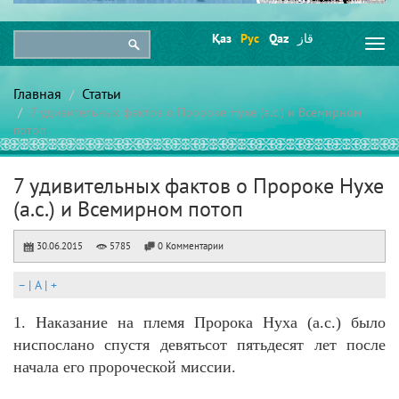
Қаз
Рус
Qaz
قاز
Togg
navi
Главная
Статьи
7 удивительных фактов о Пророке Нухе (а.с.) и Всемирном
потоп
7 удивительных фактов о Пророке Нухе
(а.с.) и Всемирном потоп
30.06.2015
5785
0 Комментарии
–
|
A
|
+
1. Наказание на племя Пророка Нуха (а.с.) было
ниспослано спустя девятьсот пятьдесят лет после
начала его пророческой миссии.