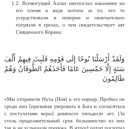
2. Всемогущий Аллах ниспослал наказание на
его племя в виде потопа за то, что те
усердствовали в неверии и окончательно
погрязли в грехах, о чем свидетельствует аят
Священного Корана:
وَلَقَدْ أَرْسَلْنَا نُوحًا إِلَى قَوْمِهِ فَلَبِثَ فِيهِمْ أَلْفَ
سَنَةٍ إِلَّا خَمْسِينَ عَامًا فَأَخَذَهُمُ الطُّوفَانُ وَهُمْ
ظَالِمُونَ
«Мы отправили Нуха (Ноя) к его народу. Пробыл он
среди них [призывая уверовать в Бога и согласиться
с постулатами веры] девятьсот пятьдесят лет. [За
столь продолжительный срок большинство из них
так и не услышали пророка. В итоге] потоп поглотил