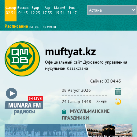
Фаджр
Восход
Зухр
Аср
Магриб
Иша
02:51
04:45
12:25
17:35
19:54
21:47
Расписание
на год
на месяц
muftyat.kz
Официальный сайт Духовного управления
мусульман Казахстана
Сейчас
03:04:43
08 Август 2026
24 Сафар 1448
Хижра
МУСУЛЬМАНСКИЕ
ПРАЗДНИКИ