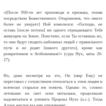
«[После 950-ти лет проповеди и призыва, поняв
посредством Божественного Откровения, что никто
более не уверует] Ной взмолился: «Господи, не
оставь [после потопа] ни одного отрицающего Тебя
живущим на Земле. Поистине, если Ты оставишь их,
то они будут сводить набожных людей с правильного
пути и не родят [никого другого], кроме как
развратников и безбожников!» (сура Нух, аяты 26-
27).
Но, даже несмотря на это, Он (мир Ему) не
переставал с сочувствием относиться к этим людям и
всячески старался им помочь. Однако те, словно
летевшие на свет огня мотыльки, продолжали
надсмехаться и унижать Пророка Нуха (а.с.). Тогда
Аллах ниспослал ему откровение: