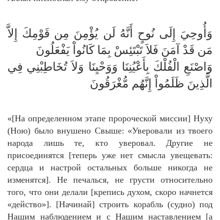
وَأُوحِيَ إِلَى نُوحٍ أَنَّهُ لَن يُؤْمِنَ مِن قَوْمِكَ إِلاَّ
مَن قَدْ آمَنَ فَلاَ تَبْتَئِسْ بِمَا كَانُواْ يَفْعَلُونَ
وَاصْنَعِ الْفُلْكَ بِأَعْيُنِنَا وَوَحْيِنَا وَلاَ تُخَاطِبْنِي فِي
الَّذِينَ ظَلَمُواْ إِنَّهُم مُّغْرَقُونَ
«[На определенном этапе пророческой миссии] Нуху
(Ною) было внушено Свыше: «Уверовали из твоего
народа лишь те, кто уверовал. Другие не
присоединятся [теперь уже нет смысла увещевать:
сердца и настрой остальных больше никогда не
изменятся]. Не печалься, не грусти относительно
того, что они делали [крепись духом, скоро начнется
«действо»]. [Начинай] строить корабль (судно) под
Нашим наблюдением и с Нашим наставлением [а