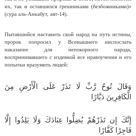
их, так и оставшихся грешниками (безбожниками)»
(сура аль-Анкабут, аят-14).
Пытавшийся наставить свой народ на путь истины,
пророк попросил у Всевышнего ниспослать
наказание для непокорного народа,
воспринимавшего с издевкой все нравоучения и его
попытки вразумить людей:
وَقَالَ نُوحٌ رَّبِّ لَا تَذَرْ عَلَى الْأَرْضِ مِنَ
الْكَافِرِينَ دَيَّارًا
إِنَّكَ إِن تَذَرْهُمْ يُضِلُّوا عِبَادَكَ وَلَا يَلِدُوا إِلَّا
فَاجِرًا كَفَّارًا