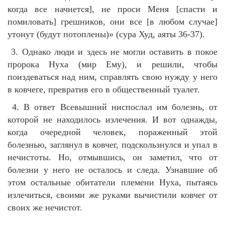
когда все начнется], не проси Меня [спасти и
помиловать] грешников, они все [в любом случае]
утонут (будут потоплены)» (сура Худ, аяты 36-37).
3. Однако люди и здесь не могли оставить в покое
пророка Нуха (мир Ему), и решили, чтобы
поиздеваться над ним, справлять свою нужду у него
в ковчеге, превратив его в общественный туалет.
4. В ответ Всевышний ниспослал им болезнь, от
которой не находилось излечения. И вот однажды,
когда очередной человек, пораженный этой
болезнью, заглянул в ковчег, подскользнулся и упал в
нечистоты. Но, отмывшись, он заметил, что от
болезни у него не осталось и следа. Узнавшие об
этом остальные обитатели племени Нуха, пытаясь
излечиться, своими же руками вычистили ковчег от
своих же нечистот.