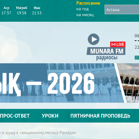
Расписание
Аср
Магриб
Иша
на год
17:37
19:58
21:53
на месяц
06
2
ПРОС-ОТВЕТ
УРОКИ
ПЯТНИЧНАЯ ПРОПОВЕДЬ
м и душу к священному месяцу Рамадан