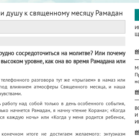
 и душу к священному месяцу Рамадан
И
Щ
трудно сосредоточиться на молитве? Или почему
 высоком уровне, как она во время Рамадана или
М
П
 телефонного разговора тут же «прыгаем» в намаз или
н
 под влиянием атмосферы Священного месяца, и наша
чувствами.
 работу над собой только в день особенного события,
В
лько начнется Рамадан, я начну чтение Корана»; «Когда
И
ься каждую ночь» или «Когда у меня родится ребенок,
И
онечном итоге не достигаем желаемого: энтузиазм