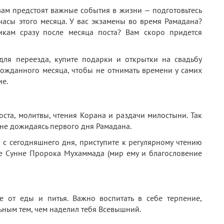
вам предстоят важные события в жизни — подготовьтесь
часы этого месяца. У вас экзамены во время Рамадана?
икам сразу после месяца поста? Вам скоро придется
для переезда, купите подарки и открытки на свадьбу
гожданного месяца, чтобы не отнимать времени у самих
ие.
оста, молитвы, чтения Корана и раздачи милостыни. Так
 не дожидаясь первого дня Рамадана.
с сегодняшнего дня, приступите к регулярному чтению
те Сунне Пророка Мухаммада (мир ему и благословение
е от еды и питья. Важно воспитать в себе терпение,
ольным тем, чем наделил тебя Всевышний.