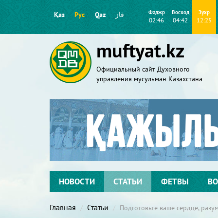
Фаджр
Восход
Зухр
Қаз
Рус
Qaz
قاز
02:46
04:42
12:25
muftyat.kz
Официальный сайт Духовного
управления мусульман Казахстана
НОВОСТИ
СТАТЬИ
ФЕТВЫ
ВО
Главная
Статьи
Подготовьте ваше сердце, разу