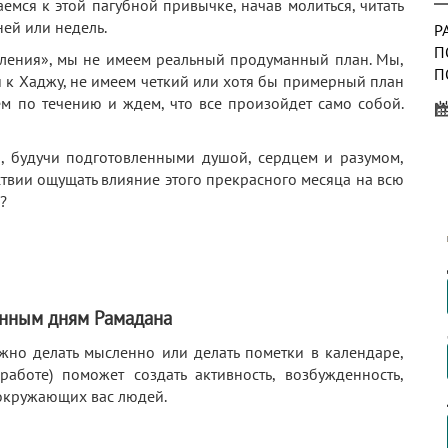
емся к этой пагубной привычке, начав молиться, читать
ней или недель.
Р
П
аявления», мы не имеем реальный продуманный план. Мы,
П
и к Хаджу, не имеем четкий или хотя бы примерный план
Н
м по течению и ждем, что все произойдет само собой.
К
н, будучи подготовленными душой, сердцем и разумом,
Н
ствии ощущать влияние этого прекрасного месяца на всю
М
?
Д
Н
енным дням Рамадана
П
жно делать мысленно или делать пометки в календаре,
работе) поможет создать активность, возбужденность,
 окружающих вас людей.