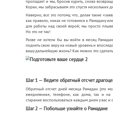
пропадает и мы, бросив курить, снова возвраща
Коран, мы забрасываем это спустя нескольких д
Наверно, все это потому, что, делая такие «з
как правило, никак не готовимся к Рамадану ил
для работы над своей верой; мы просто плыве
Но это не так!
Разве не хотели бы вы войти в месяц Рамада
поднять свою веру на новый уровень и впослед
вашу дальнейшую жизнь? Как можно это сделать
Шаг 1 — Ведите обратный отсчет драгоц
Обратный отсчет дней месяца Рамадан (это мо
ежедневнике, телефоне, как дома, так и на 
старание воспользоваться каждым днем у вас и
Шаг 2 — Побольше узнайте о Рамадане