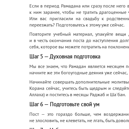
Если в период Рамадана или сразу после него 
к ним заранее, чтобы не тратить драгоценные 
Или вас пригласили на свадьбу к родственн
переезжать? Подготовьтесь к этому уже сейчас.
Повторите учебный материал, упакуйте вещи 
и в честь окончания поста до наступления дол
себя, которое вы можете потратить на поклонен
Шаг 5 — Духовная подготовка
Мы все знаем, что Рамадан является месяцем п
начните же эти богоугодные деяния уже сейчас,
Начинайте совершать дополнительные молитвы 
Корана сейчас, учитесь быть щедрым и следуй
Аллаха) и поститесь в месяцы Раджаб и Ша`бан.
Шаг 6 — Подготовьте свой ум
Пост — это гораздо больше, чем воздержани
не злословить, не клеветать, не лгать, быть дов