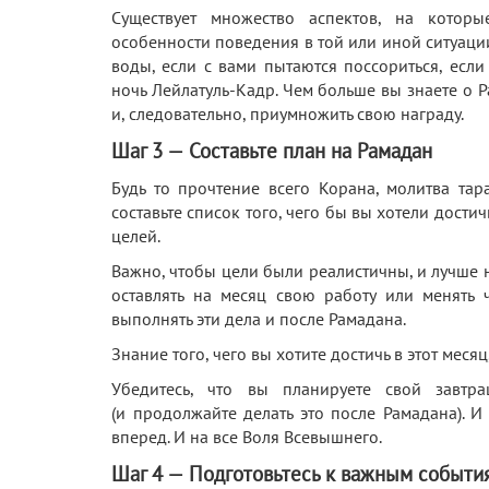
Существует множество аспектов, на котор
особенности поведения в той или иной ситуации
воды, если с вами пытаются поссориться, есл
ночь Лейлатуль-Кадр. Чем больше вы знаете о Р
и, следовательно, приумножить свою награду.
Шаг 3 — Составьте план на Рамадан
Будь то прочтение всего Корана, молитва та
составьте список того, чего бы вы хотели достич
целей.
Важно, чтобы цели были реалистичны, и лучше н
оставлять на месяц свою работу или менять 
выполнять эти дела и после Рамадана.
Знание того, чего вы хотите достичь в этот мес
Убедитесь, что вы планируете свой завт
(и продолжайте делать это после Рамадана). И 
вперед. И на все Воля Всевышнего.
Шаг 4 — Подготовьтесь к важным событи