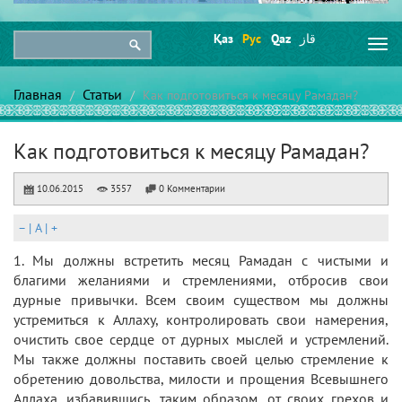
Қаз
Рус
Qaz
قاز
Togg
navi
Главная
Статьи
Как подготовиться к месяцу Рамадан?
Как подготовиться к месяцу Рамадан?
10.06.2015
3557
0 Комментарии
–
|
A
|
+
1. Мы должны встретить месяц Рамадан с чистыми и
благими желаниями и стремлениями, отбросив свои
дурные привычки. Всем своим существом мы должны
устремиться к Аллаху, контролировать свои намерения,
очистить свое сердце от дурных мыслей и устремлений.
Мы также должны поставить своей целью стремление к
обретению довольства, милости и прощения Всевышнего
Аллаха, избавившись, таким образом, от своих грехов и