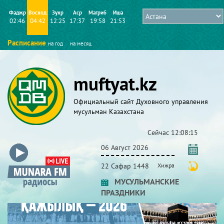
Фаджр
Восход
Зухр
Аср
Магриб
Иша
02:46
04:42
12:25
17:37
19:58
21:53
Расписание
на год
на месяц
muftyat.kz
Официальный сайт Духовного управления
мусульман Казахстана
Сейчас
12:08:15
06 Август 2026
22 Сафар 1448
Хижра
МУСУЛЬМАНСКИЕ
ПРАЗДНИКИ