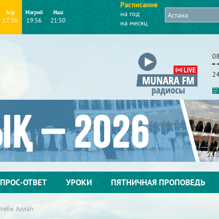
Расписание
Аср
Магриб
Иша
на год
17:36
19:56
21:50
на месяц
08
2
ПРОС-ОТВЕТ
УРОКИ
ПЯТНИЧНАЯ ПРОПОВЕДЬ
 тебя Аллаh