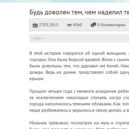
Будь доволен тем, чем наделил т
27.03.2015
4560
0 Комментарии
–
|
A
|
+
В этой истории говорится об одной женщине,
городке. Она была бедной вдовой. Жила с сыном
были довольны тем, что даровал им Аллаh. На
дожди. Ведь их домик представлял собой одну
крыши.
Прошло четыре года с момента рождения ребенк
за исключением некоторых случаев, когда с
города наполнилось темными облаками. Как толь
люди разбежались и укрылись в своих домах, а в
Мальчик тревожно посмотрел на мать и спрятал
были уже полностью мокрыми. Мать побежала 