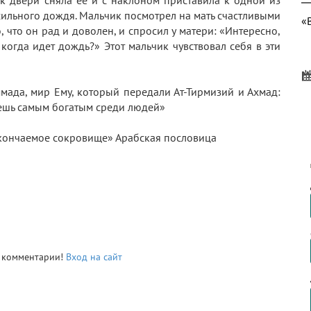
 сильного дождя. Мальчик посмотрел на мать счастливыми
«
 что он рад и доволен, и спросил у матери: «Интересно,
когда идет дождь?» Этот мальчик чувствовал себя в эти
мада, мир Ему, который передали Ат-Тирмизий и Ахмад:
дешь самым богатым среди людей»
О
ескончаемое сокровище» Арабская пословица
7
Э
ь комментарии!
Вход на сайт