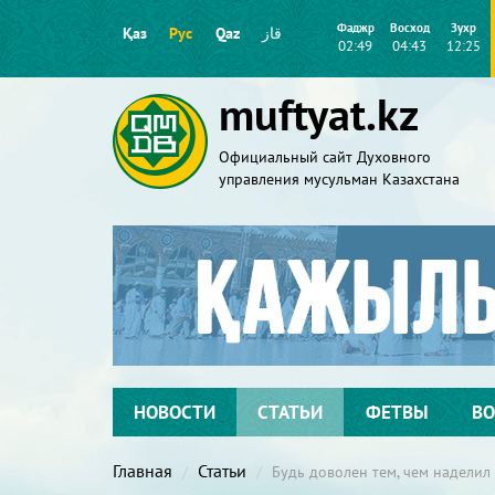
Фаджр
Восход
Зухр
Қаз
Рус
Qaz
قاز
02:49
04:43
12:25
muftyat.kz
Официальный сайт Духовного
управления мусульман Казахстана
НОВОСТИ
СТАТЬИ
ФЕТВЫ
ВО
Главная
Статьи
Будь доволен тем, чем наделил