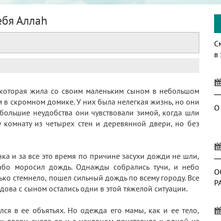
ебя Аллаh
С
в
 которая жила со своим маленьким сыном в небольшом
 в скромном домике. У них была нелегкая жизнь, но они
О
ибольшие неудобства они чувствовали зимой, когда шли
 комнату из четырех стен и деревянной двери, но без
а и за все это время по причине засухи дожди не шли,
лабо моросил дождь. Однажды собрались тучи, и небо
О
ко стемнело, пошел сильный дождь по всему городу. Все
Р
дова с сыном остались одни в этой тяжелой ситуации.
ся в ее объятьях. Но одежда его мамы, как и ее тело,
к двери сняла ее и с наклоном приставила к одной из