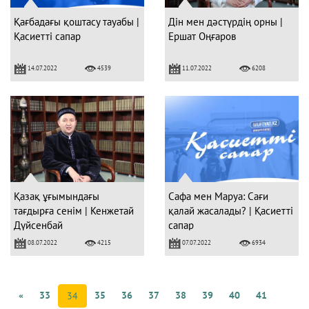
Қағбадағы қоштасу тауабы |
Дін мен дәстүрдің орны |
Қасиетті сапар
Ершат Оңғаров
14.07.2022
11.07.2022
4539
6208
Қазақ ұғымындағы
Сафа мен Маруа: Сағи
тағдырға сенім | Кенжетай
қалай жасалады? | Қасиетті
Дүйсенбай
сапар
08.07.2022
07.07.2022
4215
6934
«
33
35
36
37
38
39
40
41
34