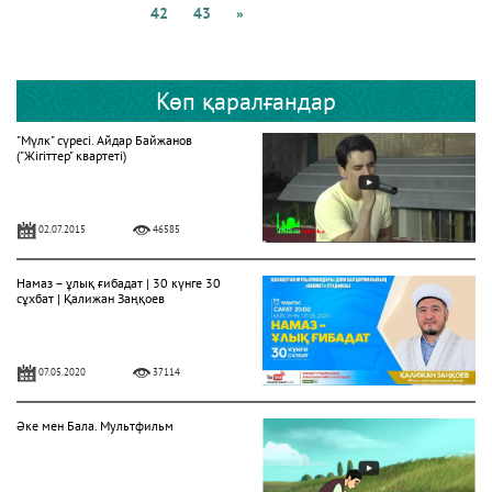
42
43
»
Көп қаралғандар
"Мүлк" сүресі. Айдар Байжанов
("Жігіттер" квартеті)
02.07.2015
46585
Намаз – ұлық ғибадат | 30 күнге 30
сұхбат | Қалижан Заңқоев
07.05.2020
37114
Әке мен Бала. Мультфильм