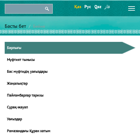
Қаз
Рус
Qaz
قاز
Togg
navi
Басты бет
Бейне
Барлығы
Мүфтият тынысы
Бас мүфтидің уағыздары
Жаңалықтар
Пайғамбарлар тарихы
Сұрақ-жауап
Уағыздар
Рамазандағы Құран хатым