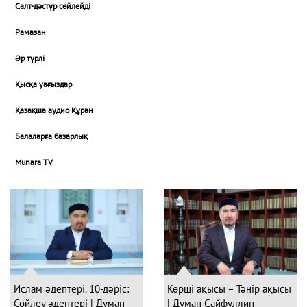
Салт-дәстүр сөйлейді
Рамазан
Әр түрлі
Қысқа уағыздар
Қазақша аудио Құран
Балаларға базарлық
Munara TV
Ислам әдептері. 10-дәріс:
Көрші ақысы – Тәңір ақысы
Сөйлеу әдептері | Думан
| Думан Сайфуллин