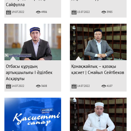
Сайфулла
19.07.2022
15.07.2022
4986
3985
Отбасы құрудың
Қонақжайлық – қазақы
артықшылығы I Әділбек
қасиет | Смайыл Сейтбеков
Асқарұлы
14.07.2022
14.07.2022
3608
4107