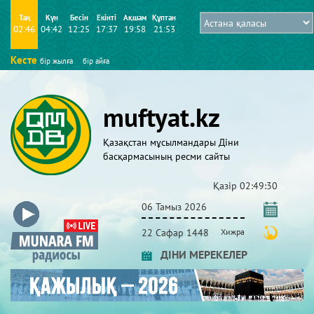
Таң
Күн
Бесін
Екінті
Ақшам
Құптан
02:46
04:42
12:25
17:37
19:58
21:53
Кесте
бір жылға
бір айға
muftyat.kz
Қазақстан мұсылмандары Діни
басқармасының ресми сайты
Қазір
02:49:30
06 Тамыз 2026
22 Сафар 1448
Хижра
ДІНИ МЕРЕКЕЛЕР