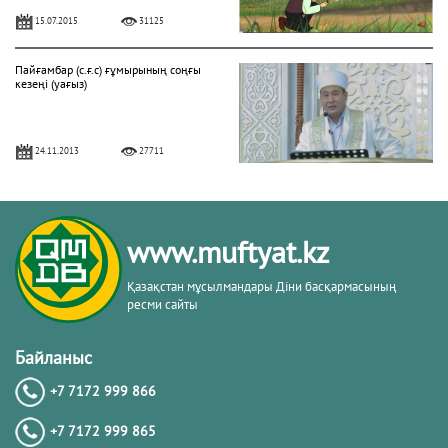
15.07.2015
31125
Пайғамбар (с.ғ.с) ғұмырының соңғы
кезеңі (уағыз)
24.11.2013
27711
"Фатиха" сүресі
www.muftyat.kz
11.04.2016
27146
Қазақстан мұсылмандары Діни басқармасының
ресми сайты
Жалқаулық - жат қылық | Қуаныш
АБИШЕВ
Байланыс
+7 7172 999 866
23.10.2015
26394
+7 7172 999 865