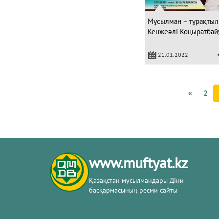
Мұсылман – тұрақтыл
Кенжеәлі Қоңыратбай
21.01.2022
«
2
www.muftyat.kz
Қазақстан мұсылмандары Діни
басқармасының ресми сайты