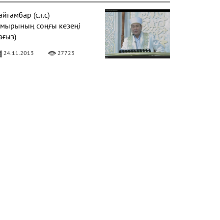
йғамбар (с.ғ.с)
ұмырының соңғы кезеңі
ағыз)
24.11.2013
27723
Фатиха" сүресі
11.04.2016
27173
алқаулық - жат қылық |
уаныш АБИШЕВ
23.10.2015
26402
араат түнін қалай өткізу
ерек?