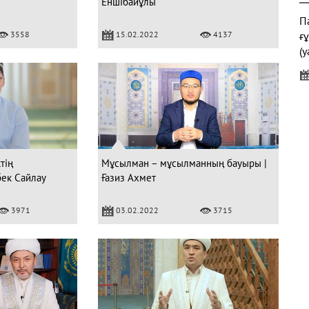
Еншібайұлы
Па
3558
15.02.2022
4137
ғ
(у
"
тің
Мұсылман – мұсылманның бауыры |
ек Сайлау
Ғазиз Ахмет
Ж
3971
03.02.2022
3715
Қ
Б
к