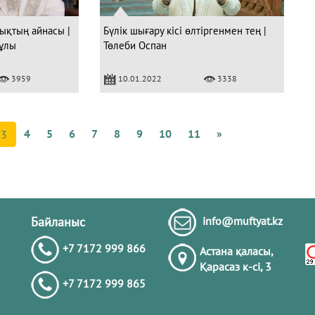
ықтың айнасы |
Бүлік шығару кісі өлтіргенмен тең |
ұлы
Төлеби Оспан
Құ
3959
10.01.2022
3338
4
с
а
4
5
6
7
8
9
10
11
»
Ә
3
Байланыс
info@muftyat.kz
+7 7172 999 866
Астана қаласы,
Қарасаз к-сi, 3
+7 7172 999 865