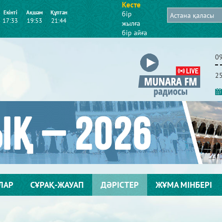
Кесте
Екінті
Ақшам
Құптан
бір
17:33
19:53
21:44
жылға
бір айға
0
2
ЛАР
СҰРАҚ-ЖАУАП
ДӘРІСТЕР
ЖҰМА МІНБЕРІ