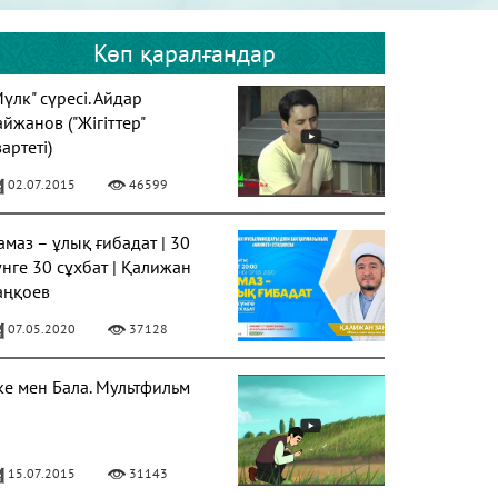
Көп қаралғандар
Мүлк" сүресі. Айдар
айжанов ("Жігіттер"
артеті)
02.07.2015
46599
амаз – ұлық ғибадат | 30
үнге 30 сұхбат | Қалижан
аңқоев
07.05.2020
37128
ке мен Бала. Мультфильм
15.07.2015
31143