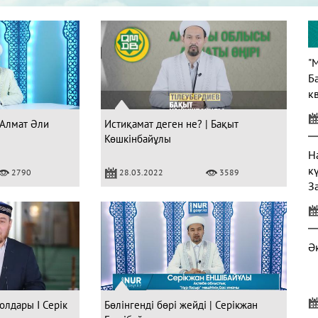
"
Б
кв
 Алмат Әли
Истиқамат деген не? | Бақыт
Көшкінбайұлы
Н
к
2790
28.03.2022
3589
З
Ә
олдары I Серік
Бөлінгенді бөрі жейді | Серікжан