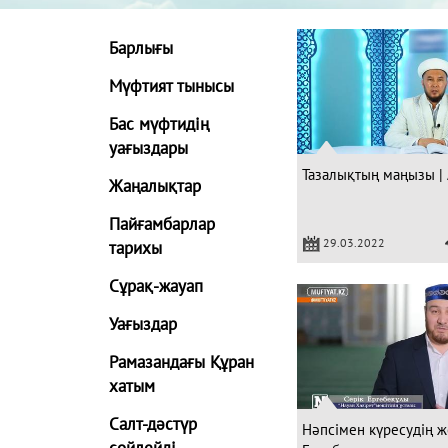
Барлығы
Мүфтият тынысы
Бас мүфтидің
уағыздары
Тазалықтың маңызы |
Жаңалықтар
Пайғамбарлар
29.03.2022
тарихы
Сұрақ-жауап
Уағыздар
Рамазандағы Құран
хатым
Салт-дәстүр
Нәпсімен күресудің ж
сөйлейді