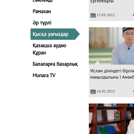
Ергебекұлы
Рамазан
17.03.2022
Әр түрлі
Қысқа уағыздар
Қазақша аудио
Құран
Балаларға базарлық
Ислам дініндегі бірлік
Munara TV
маңыздылығы I Аманб
10.02.2022