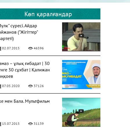
Көп қаралғандар
Мүлк" сүресі. Айдар
айжанов ("Жігіттер"
артеті)
02.07.2015
46596
амаз – ұлық ғибадат | 30
үнге 30 сұхбат | Қалижан
аңқоев
07.05.2020
37126
ке мен Бала. Мультфильм
15.07.2015
31139