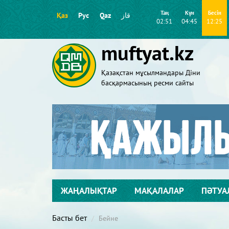
Таң
Күн
Бесін
Қаз
Рус
Qaz
قاز
02:51
04:45
12:25
muftyat.kz
Қазақстан мұсылмандары Діни
басқармасының ресми сайты
ЖАҢАЛЫҚТАР
МАҚАЛАЛАР
ПӘТУА
Басты бет
Бейне