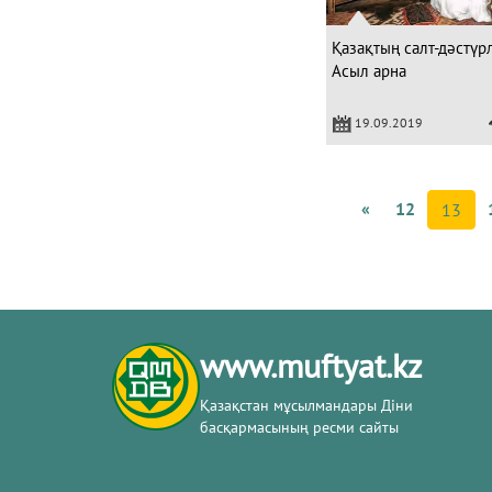
Қазақтың салт-дәстүрл
Асыл арна
19.09.2019
«
12
13
www.muftyat.kz
Қазақстан мұсылмандары Діни
басқармасының ресми сайты