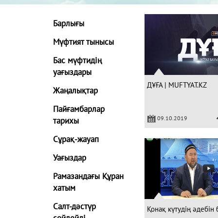
Барлығы
Мүфтият тынысы
Бас мүфтидің
уағыздары
ДҰҒА | MUFTYAT.KZ
Жаңалықтар
Пайғамбарлар
09.10.2019
тарихы
Сұрақ-жауап
Уағыздар
Рамазандағы Құран
хатым
Салт-дәстүр
Қонақ күтудің әдебін 
сөйлейді