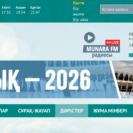
Кесте
Екінті
Ақшам
Құптан
бір
17:35
19:54
21:47
жылға
бір айға
0
2
ЛАР
СҰРАҚ-ЖАУАП
ДӘРІСТЕР
ЖҰМА МІНБЕРІ