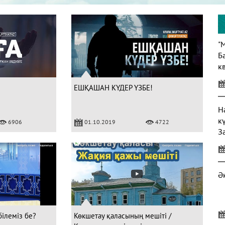
"
Б
кв
ЕШҚАШАН КҮДЕР ҮЗБЕ!
Н
к
6906
01.10.2019
4722
З
Ә
білеміз бе?
Көкшетау қаласының мешіті /