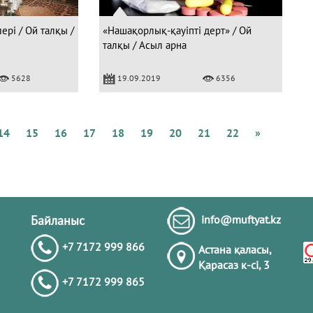
ері / Ой талқы /
«Нашақорлық-қауіпті дерт» / Ой
талқы / Асыл арна
Құ
5628
19.09.2019
6356
4
с
а
14
15
16
17
18
19
20
21
22
»
Ә
Байланыс
info@muftyat.kz
+7 7172 999 866
Астана қаласы,
Қарасаз к-сi, 3
+7 7172 999 865