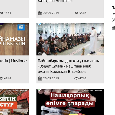
Қазақстан мешіттері
Па
4531
20.09.2019
5583
ғ
(у
"
етін | Muslim.kz
Пайғамбарымыздың (с.а.у.) насихаты
«Әзірет Сұлтан» мешітінің наиб
имамы Бақытжан Өткелбаев
Ж
4844
20.09.2019
4768
Қ
Б
к