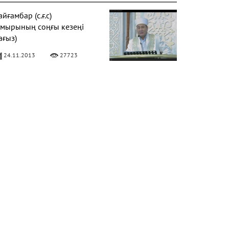
йғамбар (с.ғ.с)
ұмырының соңғы кезеңі
ағыз)
24.11.2013
27723
Фатиха" сүресі
11.04.2016
27170
алқаулық - жат қылық |
уаныш АБИШЕВ
23.10.2015
26401
араат түнін қалай өткізу
ерек?