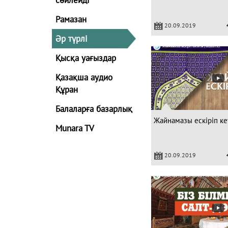
Рамазан
20.09.2019
Әр түрлі
Қысқа уағыздар
Қазақша аудио
Құран
Балаларға базарлық
Жайнамазы ескіріп кет
Munara TV
20.09.2019