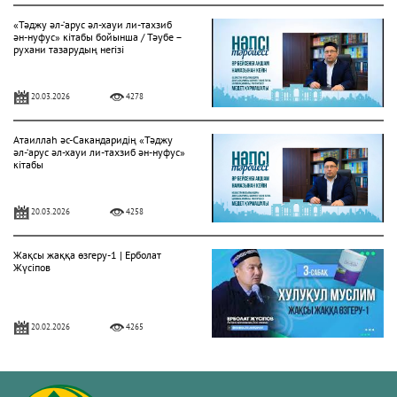
«Тәджу әл-‘арус әл-хауи ли-тахзиб
ән-нуфус» кітабы бойынша / Тәубе –
рухани тазарудың негізі
20.03.2026
4278
Атаиллаһ әс-Сакандаридің «Тәджу
әл-‘арус әл-хауи ли-тахзиб ән-нуфус»
кітабы
20.03.2026
4258
Жақсы жаққа өзгеру-1 | Ерболат
Жүсіпов
20.02.2026
4265
Жүрек сырлары 2-дәріс. Тәубе
тақырыбы. Әр-рисала әл-Қушайрия
кітабы негізінде