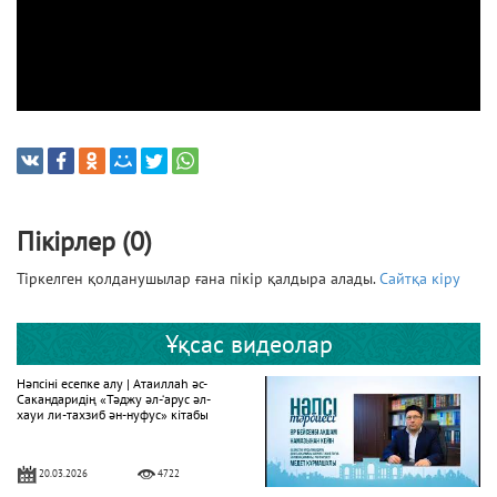
Пікірлер (0)
Тіркелген қолданушылар ғана пікір қалдыра алады.
Сайтқа кіру
Ұқсас видеолар
Нәпсіні есепке алу | Атаиллаһ әс-
Сакандаридің «Тәджу әл-‘арус әл-
хауи ли-тахзиб ән-нуфус» кітабы
20.03.2026
4722