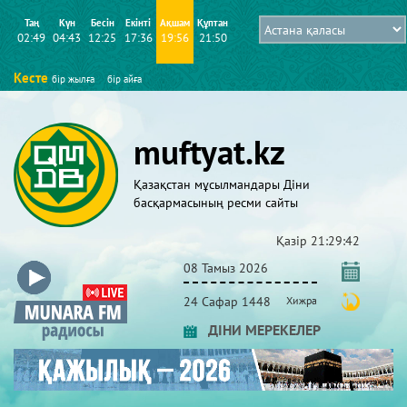
Таң
Күн
Бесін
Екінті
Ақшам
Құптан
02:49
04:43
12:25
17:36
19:56
21:50
Кесте
бір жылға
бір айға
muftyat.kz
Қазақстан мұсылмандары Діни
басқармасының ресми сайты
Қазір
21:29:42
08 Тамыз 2026
24 Сафар 1448
Хижра
ДІНИ МЕРЕКЕЛЕР