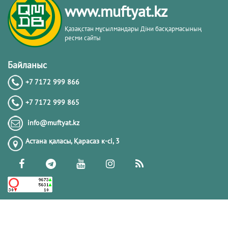
www.muftyat.kz
20.02.2026
4344
Қазақстан мұсылмандары Діни басқармасының
ресми сайты
Әдепсіздік иманның әлсіздігіне дәлел
｜ Ерболат Жүсіпов
Байланыс
+7 7172 999 866
20.02.2026
4140
+7 7172 999 865
РАМАЗАН – РАХЫМ, КЕШІРІМ ЖӘНЕ
info@muftyat.kz
ТОЗАҚТАН ҚҰТЫЛУ АЙЫ
Астана қаласы, Қарасаз к-сi, 3
19.02.2026
7468
РАМАЗАН ҚАРСАҢЫНДАҒЫ
ПАЙҒАМБАР (ﷺ) ӨСИЕТІ
03.02.2026
7365