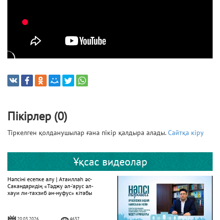
Пікірлер (0)
Тіркелген қолданушылар ғана пікір қалдыра алады.
Сайтқа кіру
Ұқсас видеолар
Нәпсіні есепке алу | Атаиллаһ әс-
Сакандаридің «Тәджу әл-‘арус әл-
хауи ли-тахзиб ән-нуфус» кітабы
20.03.2026
4637