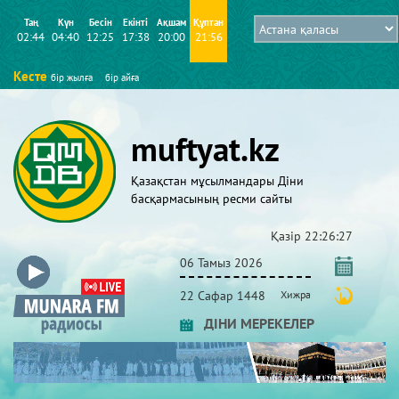
Таң
Күн
Бесін
Екінті
Ақшам
Құптан
02:44
04:40
12:25
17:38
20:00
21:56
Кесте
бір жылға
бір айға
muftyat.kz
Қазақстан мұсылмандары Діни
басқармасының ресми сайты
Қазір
22:26:27
06 Тамыз 2026
22 Сафар 1448
Хижра
ДІНИ МЕРЕКЕЛЕР