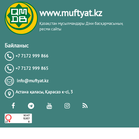
тақырыбы. Әр-рисала әл-Қушайрия
кітабы негізінде
www.muftyat.kz
20.02.2026
4255
Қазақстан мұсылмандары Діни басқармасының
ресми сайты
Әдепсіздік иманның әлсіздігіне дәлел
｜ Ерболат Жүсіпов
Байланыс
+7 7172 999 866
20.02.2026
4055
+7 7172 999 865
РАМАЗАН – РАХЫМ, КЕШІРІМ ЖӘНЕ
info@muftyat.kz
ТОЗАҚТАН ҚҰТЫЛУ АЙЫ
Астана қаласы, Қарасаз к-сi, 3
19.02.2026
7385
РАМАЗАН ҚАРСАҢЫНДАҒЫ
ПАЙҒАМБАР (ﷺ) ӨСИЕТІ