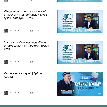
«Тәджу әл-‘арус әл-хауи ли-тахзиб
ән-нуфус» кітабы бойынша / Тәубе –
рухани тазарудың негізі
20.03.2026
4189
Атаиллаһ әс-Сакандаридің «Тәджу
әл-‘арус әл-хауи ли-тахзиб ән-нуфус»
кітабы
20.03.2026
4171
Жақсы жаққа өзгеру-1 | Ерболат
Жүсіпов
20.02.2026
4183
Жүрек сырлары 2-дәріс. Тәубе