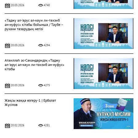
20.03.2026
4740
«Тәджу әл-‘арус әл-хауи ли-тахзиб
ән-нуфус» кітабы бойынша / Тәубе –
рухани тазарудың негізі
20.03.2026
4294
Атаиллаһ әс-Сакандаридің «Тәджу
әл-‘арус әл-хауи ли-тахзиб ән-нуфус»
кітабы
20.03.2026
4275
Жақсы жаққа өзгеру-1 | Ерболат
Жүсіпов
20.02.2026
4281