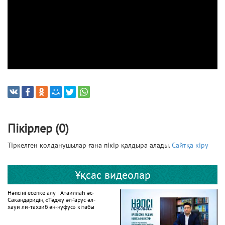
Пікірлер (0)
Тіркелген қолданушылар ғана пікір қалдыра алады.
Сайтқа кіру
Ұқсас видеолар
Нәпсіні есепке алу | Атаиллаһ әс-
Сакандаридің «Тәджу әл-‘арус әл-
хауи ли-тахзиб ән-нуфус» кітабы