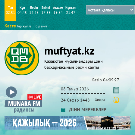
Таң
Күн
Бесін
Екінті
Ақшам
Құптан
02:51
04:45
12:25
17:35
19:54
21:47
Кесте
бір жылға
бір айға
muftyat.kz
Қазақстан мұсылмандары Діни
басқармасының ресми сайты
Қазір
04:09:27
08 Тамыз 2026
24 Сафар 1448
Хижра
ДІНИ МЕРЕКЕЛЕР