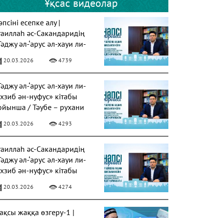
Ұқсас видеолар
псіні есепке алу |
таиллаһ әс-Сакандаридің
Тәджу әл-‘арус әл-хауи ли-
ахзиб ән-нуфус» кітабы
20.03.2026
4739
Тәджу әл-‘арус әл-хауи ли-
ахзиб ән-нуфус» кітабы
ойынша / Тәубе – рухани
азарудың негізі
20.03.2026
4293
таиллаһ әс-Сакандаридің
Тәджу әл-‘арус әл-хауи ли-
ахзиб ән-нуфус» кітабы
20.03.2026
4274
ақсы жаққа өзгеру-1 |