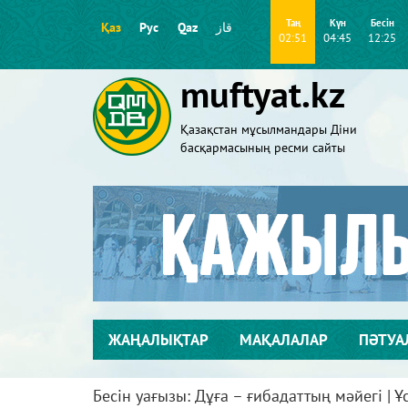
Таң
Күн
Бесін
Қаз
Рус
Qaz
قاز
02:51
04:45
12:25
muftyat.kz
Қазақстан мұсылмандары Діни
басқармасының ресми сайты
ЖАҢАЛЫҚТАР
МАҚАЛАЛАР
ПӘТУА
Бесін уағызы: Дұға – ғибадаттың мәйегі | 