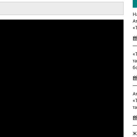
Нә
А
«
т
«
т
б
т
А
«
т
Ж