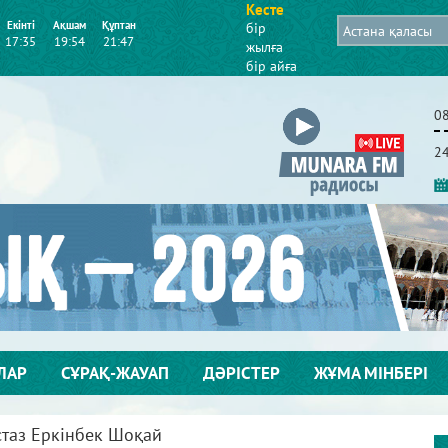
Кесте
Екінті
Ақшам
Құптан
бір
17:35
19:54
21:47
жылға
бір айға
0
2
ЛАР
СҰРАҚ-ЖАУАП
ДӘРІСТЕР
ЖҰМА МІНБЕРІ
Ұстаз Еркінбек Шоқай