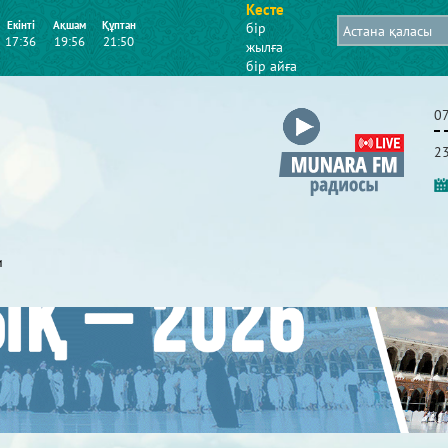
Кесте
Екінті
Ақшам
Құптан
бір
17:36
19:56
21:50
жылға
бір айға
0
2
и