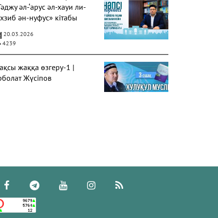
Тәджу әл-‘арус әл-хауи ли-
ахзиб ән-нуфус» кітабы
20.03.2026
4239
ақсы жаққа өзгеру-1 |
рболат Жүсіпов
20.02.2026
4248
үрек сырлары 2-дәріс.
әубе тақырыбы. Әр-рисала
л-Қушайрия кітабы
егізінде
20.02.2026
4326
депсіздік иманның