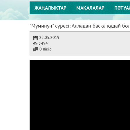
ЖАҢАЛЫҚТАР
МАҚАЛАЛАР
ПӘТУА
"Муминун" сүресі: Алладан басқа құдай бол
22.05.2019
5494
0 пікір