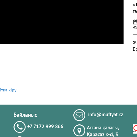
«
т
Ж
Е
Ж
йтқа кіру
Т
ә
н
Байланыс
info@muftyat.kz
+7 7172 999 866
Астана қаласы,
Ә
Қарасаз к-сi, 3