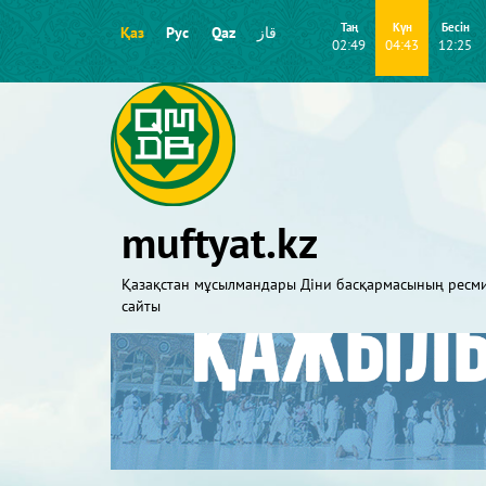
Таң
Күн
Бесін
Қаз
Рус
Qaz
قاز
02:49
04:43
12:25
muftyat.kz
Қазақстан мұсылмандары Діни басқармасының ресм
сайты