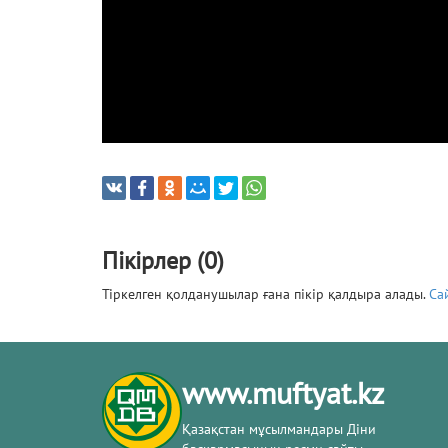
Пікірлер (0)
Тіркелген қолданушылар ғана пікір қалдыра алады.
Са
www.muftyat.kz
Қазақстан мұсылмандары Діни