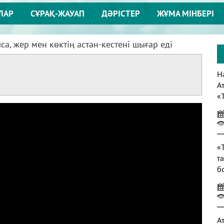
ЛАР
СҰРАҚ-ЖАУАП
ДӘРІСТЕР
ЖҰМА МІНБЕРІ
са, жер мен көктің астан-кестені шығар еді
Нә
А
«
т
«
т
б
т
А