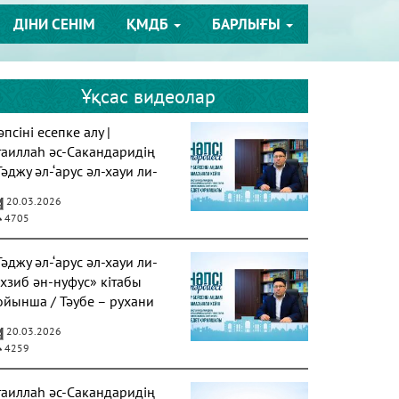
ДІНИ СЕНІМ
ҚМДБ
БАРЛЫҒЫ
Ұқсас видеолар
псіні есепке алу |
таиллаһ әс-Сакандаридің
Тәджу әл-‘арус әл-хауи ли-
ахзиб ән-нуфус» кітабы
20.03.2026
4705
Тәджу әл-‘арус әл-хауи ли-
ахзиб ән-нуфус» кітабы
ойынша / Тәубе – рухани
азарудың негізі
20.03.2026
4259
таиллаһ әс-Сакандаридің