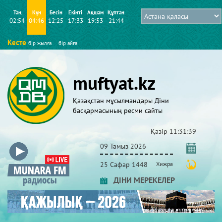
Таң
Күн
Бесін
Екінті
Ақшам
Құптан
02:54
04:46
12:25
17:33
19:53
21:44
Кесте
бір жылға
бір айға
muftyat.kz
Қазақстан мұсылмандары Діни
басқармасының ресми сайты
Қазір
11:31:39
09 Тамыз 2026
25 Сафар 1448
Хижра
ДІНИ МЕРЕКЕЛЕР