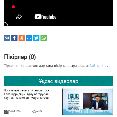
Пікірлер (0)
Тіркелген қолданушылар ғана пікір қалдыра алады.
Сайтқа кіру
Ұқсас видеолар
Нәпсіні есепке алу | Атаиллаһ әс-
Сакандаридің «Тәджу әл-‘арус әл-
хауи ли-тахзиб ән-нуфус» кітабы
20.03.2026
4806