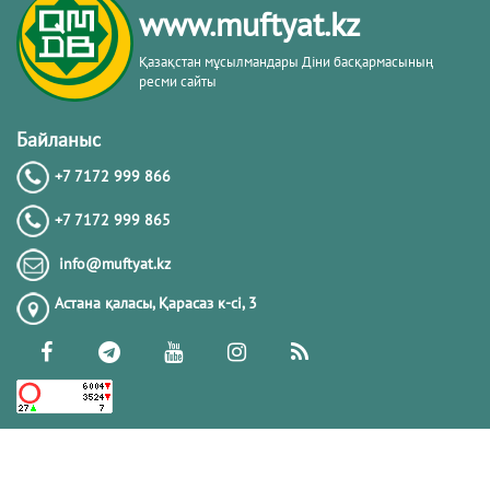
www.muftyat.kz
20.02.2026
4419
Қазақстан мұсылмандары Діни басқармасының
ресми сайты
Әдепсіздік иманның әлсіздігіне дәлел
｜ Ерболат Жүсіпов
Байланыс
+7 7172 999 866
20.02.2026
4215
+7 7172 999 865
РАМАЗАН – РАХЫМ, КЕШІРІМ ЖӘНЕ
info@muftyat.kz
ТОЗАҚТАН ҚҰТЫЛУ АЙЫ
Астана қаласы, Қарасаз к-сi, 3
19.02.2026
7546
РАМАЗАН ҚАРСАҢЫНДАҒЫ
ПАЙҒАМБАР (ﷺ) ӨСИЕТІ
03.02.2026
7443