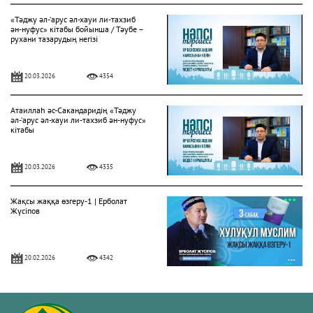
«Тәджу әл-‘арус әл-хауи ли-тахзиб
ән-нуфус» кітабы бойынша / Тәубе –
рухани тазарудың негізі
20.03.2026
4354
Атаиллаһ әс-Сакандаридің «Тәджу
әл-‘арус әл-хауи ли-тахзиб ән-нуфус»
кітабы
20.03.2026
4335
Жақсы жаққа өзгеру-1 | Ерболат
Жүсіпов
20.02.2026
4342
Жүрек сырлары 2-дәріс. Тәубе
тақырыбы. Әр-рисала әл-Қушайрия
кітабы негізінде