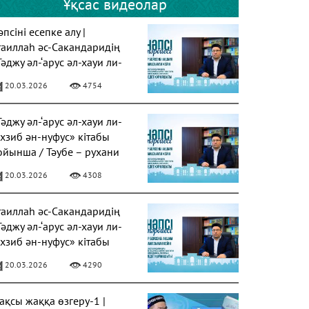
Ұқсас видеолар
псіні есепке алу |
таиллаһ әс-Сакандаридің
Тәджу әл-‘арус әл-хауи ли-
ахзиб ән-нуфус» кітабы
20.03.2026
4754
Тәджу әл-‘арус әл-хауи ли-
ахзиб ән-нуфус» кітабы
ойынша / Тәубе – рухани
азарудың негізі
20.03.2026
4308
таиллаһ әс-Сакандаридің
Тәджу әл-‘арус әл-хауи ли-
ахзиб ән-нуфус» кітабы
20.03.2026
4290
ақсы жаққа өзгеру-1 |