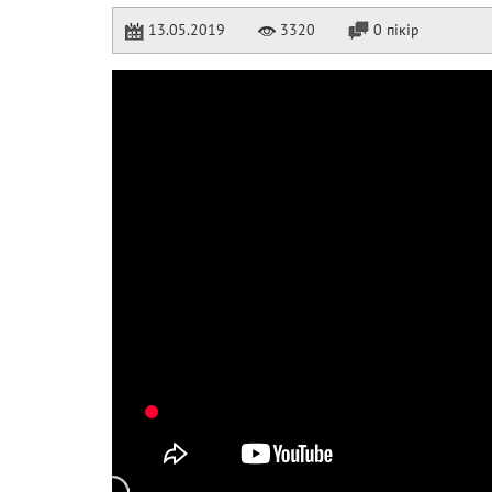
13.05.2019
3320
0 пікір