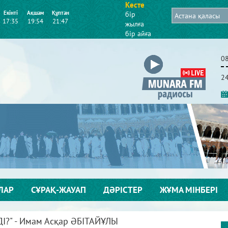
Кесте
Екінті
Ақшам
Құптан
бір
17:35
19:54
21:47
жылға
бір айға
0
2
ЛАР
СҰРАҚ-ЖАУАП
ДӘРІСТЕР
ЖҰМА МІНБЕРІ
ДІ?" - Имам Асқар ӘБІТАЙҰЛЫ