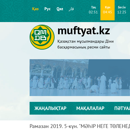
Таң
Күн
Бесін
Қаз
Рус
Qaz
قاز
02:51
04:45
12:25
muftyat.kz
Қазақстан мұсылмандары Діни
басқармасының ресми сайты
ЖАҢАЛЫҚТАР
МАҚАЛАЛАР
ПӘТУА
Рамазан 2019. 5-күн. "МӘҺІР НЕГЕ ТӨЛЕНЕ