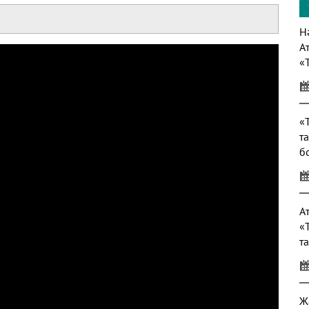
Нә
А
«
т
«
т
б
т
А
«
т
Ж