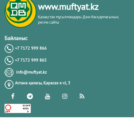
www.muftyat.kz
20.02.2026
4309
Қазақстан мұсылмандары Діни басқармасының
ресми сайты
Әдепсіздік иманның әлсіздігіне дәлел
｜ Ерболат Жүсіпов
Байланыс
+7 7172 999 866
20.02.2026
4106
+7 7172 999 865
РАМАЗАН – РАХЫМ, КЕШІРІМ ЖӘНЕ
info@muftyat.kz
ТОЗАҚТАН ҚҰТЫЛУ АЙЫ
Астана қаласы, Қарасаз к-сi, 3
19.02.2026
7435
РАМАЗАН ҚАРСАҢЫНДАҒЫ
ПАЙҒАМБАР (ﷺ) ӨСИЕТІ
03.02.2026
7331