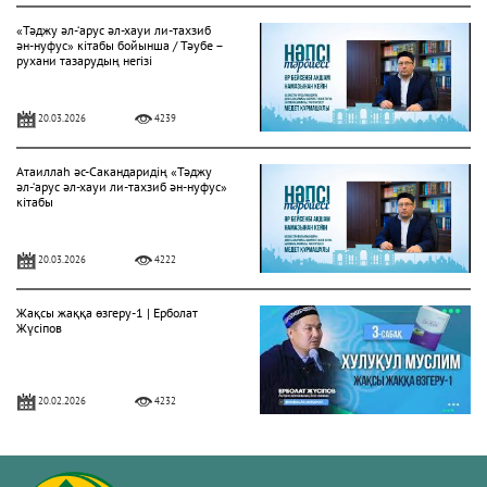
«Тәджу әл-‘арус әл-хауи ли-тахзиб
ән-нуфус» кітабы бойынша / Тәубе –
рухани тазарудың негізі
20.03.2026
4239
Атаиллаһ әс-Сакандаридің «Тәджу
әл-‘арус әл-хауи ли-тахзиб ән-нуфус»
кітабы
20.03.2026
4222
Жақсы жаққа өзгеру-1 | Ерболат
Жүсіпов
20.02.2026
4232
Жүрек сырлары 2-дәріс. Тәубе
тақырыбы. Әр-рисала әл-Қушайрия
кітабы негізінде