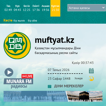
Таң
Күн
Бесін
Екінті
Ақшам
Құптан
02:49
04:43
12:25
17:36
19:56
21:50
Кесте
бір жылға
бір айға
muftyat.kz
Қазақстан мұсылмандары Діни
басқармасының ресми сайты
Қазір
00:37:43
07 Тамыз 2026
23 Сафар 1448
Хижра
ДІНИ МЕРЕКЕЛЕР