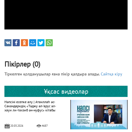
Пікірлер (0)
Тіркелген қолданушылар ғана пікір қалдыра алады.
Сайтқа кіру
Ұқсас видеолар
Нәпсіні есепке алу | Атаиллаһ әс-
Сакандаридің «Тәджу әл-‘арус әл-
хауи ли-тахзиб ән-нуфус» кітабы
20.03.2026
4687