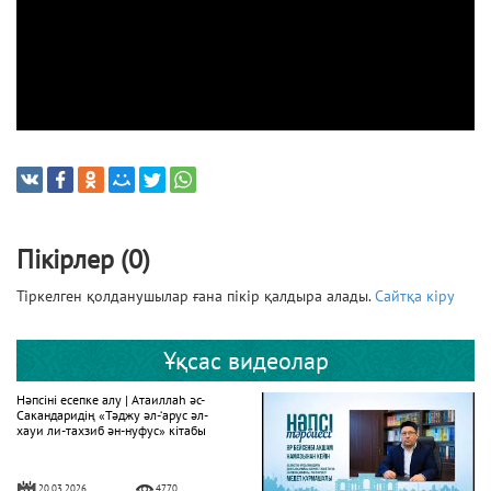
Пікірлер (0)
Тіркелген қолданушылар ғана пікір қалдыра алады.
Сайтқа кіру
Ұқсас видеолар
Нәпсіні есепке алу | Атаиллаһ әс-
Сакандаридің «Тәджу әл-‘арус әл-
хауи ли-тахзиб ән-нуфус» кітабы
20.03.2026
4770