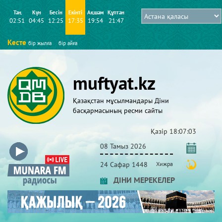
Таң
Күн
Бесін
Екінті
Ақшам
Құптан
02:51
04:45
12:25
17:35
19:54
21:47
Кесте
бір жылға
бір айға
muftyat.kz
Қазақстан мұсылмандары Діни
басқармасының ресми сайты
Қазір
18:07:04
08 Тамыз 2026
24 Сафар 1448
Хижра
ДІНИ МЕРЕКЕЛЕР