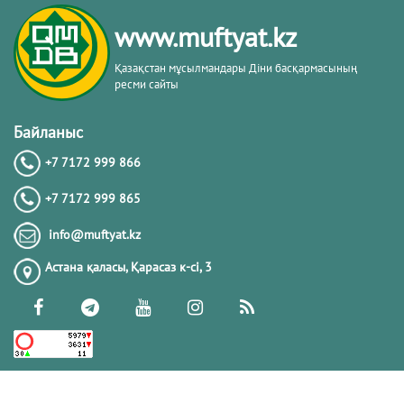
тақырыбы. Әр-рисала әл-Қушайрия
кітабы негізінде
www.muftyat.kz
20.02.2026
4385
Қазақстан мұсылмандары Діни басқармасының
ресми сайты
Әдепсіздік иманның әлсіздігіне дәлел
｜ Ерболат Жүсіпов
Байланыс
+7 7172 999 866
20.02.2026
4182
+7 7172 999 865
РАМАЗАН – РАХЫМ, КЕШІРІМ ЖӘНЕ
info@muftyat.kz
ТОЗАҚТАН ҚҰТЫЛУ АЙЫ
Астана қаласы, Қарасаз к-сi, 3
19.02.2026
7512
РАМАЗАН ҚАРСАҢЫНДАҒЫ
ПАЙҒАМБАР (ﷺ) ӨСИЕТІ