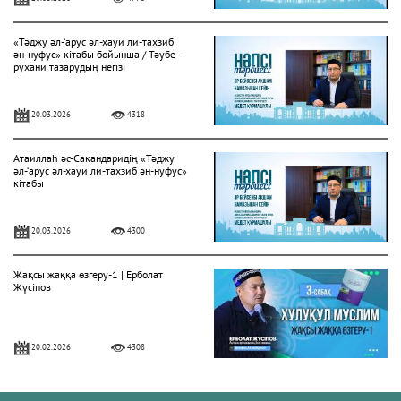
«Тәджу әл-‘арус әл-хауи ли-тахзиб
ән-нуфус» кітабы бойынша / Тәубе –
рухани тазарудың негізі
20.03.2026
4318
Атаиллаһ әс-Сакандаридің «Тәджу
әл-‘арус әл-хауи ли-тахзиб ән-нуфус»
кітабы
20.03.2026
4300
Жақсы жаққа өзгеру-1 | Ерболат
Жүсіпов
20.02.2026
4308
Жүрек сырлары 2-дәріс. Тәубе