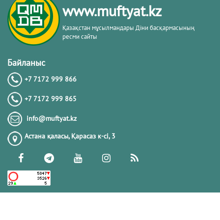
www.muftyat.kz
20.02.2026
4406
Қазақстан мұсылмандары Діни басқармасының
ресми сайты
Әдепсіздік иманның әлсіздігіне дәлел
｜ Ерболат Жүсіпов
Байланыс
+7 7172 999 866
20.02.2026
4202
+7 7172 999 865
РАМАЗАН – РАХЫМ, КЕШІРІМ ЖӘНЕ
info@muftyat.kz
ТОЗАҚТАН ҚҰТЫЛУ АЙЫ
Астана қаласы, Қарасаз к-сi, 3
19.02.2026
7534
РАМАЗАН ҚАРСАҢЫНДАҒЫ
ПАЙҒАМБАР (ﷺ) ӨСИЕТІ
03.02.2026
7427