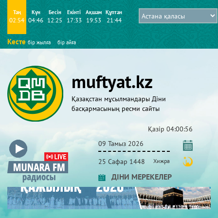
Таң
Күн
Бесін
Екінті
Ақшам
Құптан
02:54
04:46
12:25
17:33
19:53
21:44
Кесте
бір жылға
бір айға
muftyat.kz
Қазақстан мұсылмандары Діни
басқармасының ресми сайты
Қазір
04:00:56
09 Тамыз 2026
25 Сафар 1448
Хижра
ДІНИ МЕРЕКЕЛЕР