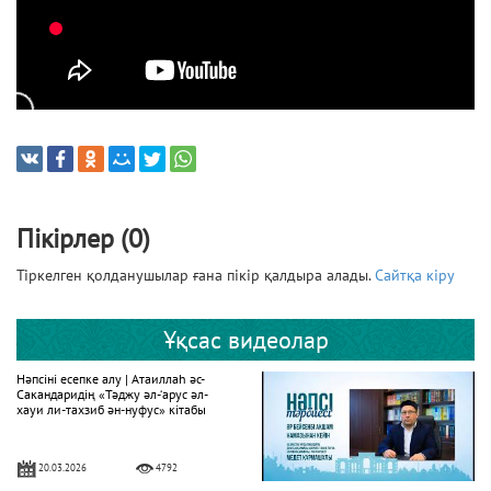
Пікірлер (0)
Тіркелген қолданушылар ғана пікір қалдыра алады.
Сайтқа кіру
Ұқсас видеолар
Нәпсіні есепке алу | Атаиллаһ әс-
Сакандаридің «Тәджу әл-‘арус әл-
хауи ли-тахзиб ән-нуфус» кітабы
20.03.2026
4792