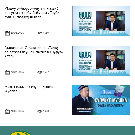
«Тәджу әл-‘арус әл-хауи ли-тахзиб
ән-нуфус» кітабы бойынша / Тәубе –
рухани тазарудың негізі
20.03.2026
4339
Атаиллаһ әс-Сакандаридің «Тәджу
әл-‘арус әл-хауи ли-тахзиб ән-нуфус»
кітабы
20.03.2026
4322
Жақсы жаққа өзгеру-1 | Ерболат
Жүсіпов
20.02.2026
4328
Жүрек сырлары 2-дәріс. Тәубе
тақырыбы. Әр-рисала әл-Қушайрия
кітабы негізінде