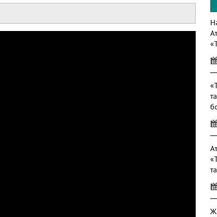
Нә
А
«
т
«
т
б
т
А
«
т
Ж