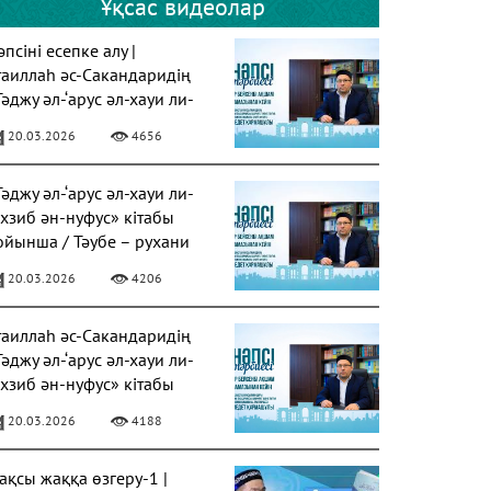
Ұқсас видеолар
псіні есепке алу |
таиллаһ әс-Сакандаридің
Тәджу әл-‘арус әл-хауи ли-
ахзиб ән-нуфус» кітабы
20.03.2026
4656
Тәджу әл-‘арус әл-хауи ли-
ахзиб ән-нуфус» кітабы
ойынша / Тәубе – рухани
азарудың негізі
20.03.2026
4206
таиллаһ әс-Сакандаридің
Тәджу әл-‘арус әл-хауи ли-
ахзиб ән-нуфус» кітабы
20.03.2026
4188
ақсы жаққа өзгеру-1 |