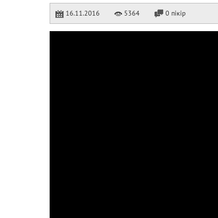
16.11.2016
5364
0 пікір