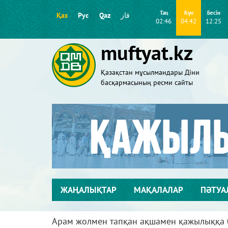
Таң
Күн
Бесін
Қаз
Рус
Qaz
قاز
02:46
04:42
12:25
muftyat.kz
Қазақстан мұсылмандары Діни
басқармасының ресми сайты
ЖАҢАЛЫҚТАР
МАҚАЛАЛАР
ПӘТУА
Арам жолмен тапқан ақшамен қажылыққа б