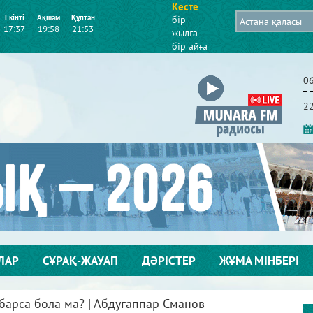
Кесте
Екінті
Ақшам
Құптан
бір
17:37
19:58
21:53
жылға
бір айға
0
2
ЛАР
СҰРАҚ-ЖАУАП
ДӘРІСТЕР
ЖҰМА МІНБЕРІ
арса бола ма? | Абдуғаппар Сманов