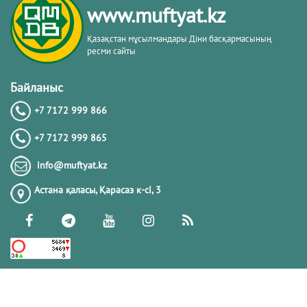
www.muftyat.kz
20.02.2026
4409
Қазақстан мұсылмандары Діни басқармасының
ресми сайты
Әдепсіздік иманның әлсіздігіне дәлел
｜ Ерболат Жүсіпов
Байланыс
+7 7172 999 866
20.02.2026
4205
+7 7172 999 865
РАМАЗАН – РАХЫМ, КЕШІРІМ ЖӘНЕ
info@muftyat.kz
ТОЗАҚТАН ҚҰТЫЛУ АЙЫ
Астана қаласы, Қарасаз к-сi, 3
19.02.2026
7537
РАМАЗАН ҚАРСАҢЫНДАҒЫ
ПАЙҒАМБАР (ﷺ) ӨСИЕТІ
03.02.2026
7432