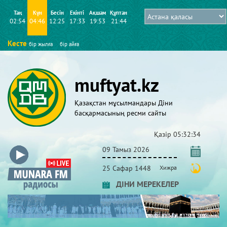
Таң
Күн
Бесін
Екінті
Ақшам
Құптан
02:54
04:46
12:25
17:33
19:53
21:44
Кесте
бір жылға
бір айға
muftyat.kz
Қазақстан мұсылмандары Діни
басқармасының ресми сайты
Қазір
05:32:34
09 Тамыз 2026
25 Сафар 1448
Хижра
ДІНИ МЕРЕКЕЛЕР