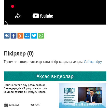
Пікірлер (0)
Тіркелген қолданушылар ғана пікір қалдыра алады.
Сайтқа кіру
Ұқсас видеолар
Нәпсіні есепке алу | Атаиллаһ әс-
Сакандаридің «Тәджу әл-‘арус әл-
хауи ли-тахзиб ән-нуфус» кітабы
20.03.2026
4795