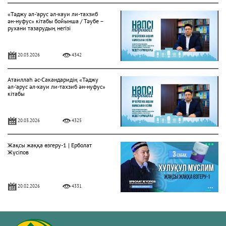
«Тәджу әл-‘арус әл-хауи ли-тахзиб
ән-нуфус» кітабы бойынша / Тәубе –
рухани тазарудың негізі
20.03.2026
4342
Атаиллаһ әс-Сакандаридің «Тәджу
әл-‘арус әл-хауи ли-тахзиб ән-нуфус»
кітабы
20.03.2026
4325
Жақсы жаққа өзгеру-1 | Ерболат
Жүсіпов
20.02.2026
4331
Жүрек сырлары 2-дәріс. Тәубе
тақырыбы. Әр-рисала әл-Қушайрия
кітабы негізінде