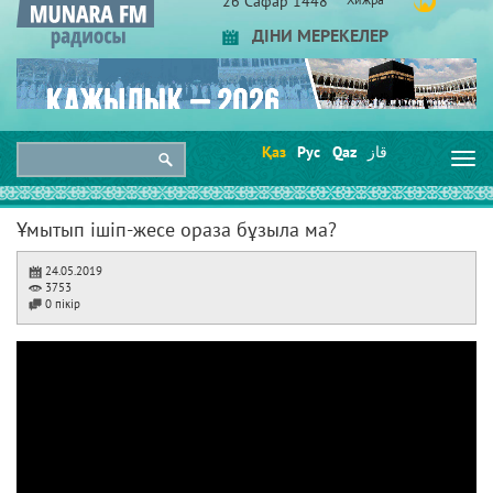
26 Сафар 1448
ДІНИ МЕРЕКЕЛЕР
Қаз
Рус
Qaz
قاز
Togg
navi
Ұмытып ішіп-жесе ораза бұзыла ма?
24.05.2019
3753
0 пікір