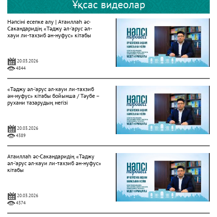
Ұқсас видеолар
Нәпсіні есепке алу | Атаиллаһ әс-
Сакандаридің «Тәджу әл-‘арус әл-
хауи ли-тахзиб ән-нуфус» кітабы
20.03.2026
4844
«Тәджу әл-‘арус әл-хауи ли-тахзиб
ән-нуфус» кітабы бойынша / Тәубе –
рухани тазарудың негізі
20.03.2026
4389
Атаиллаһ әс-Сакандаридің «Тәджу
әл-‘арус әл-хауи ли-тахзиб ән-нуфус»
кітабы
20.03.2026
4374