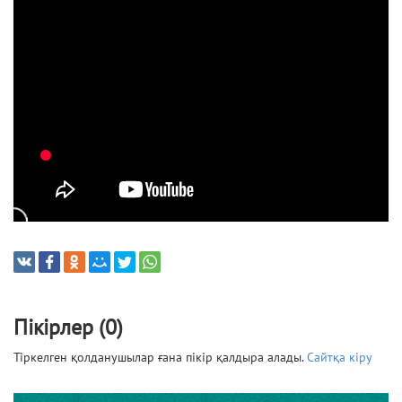
Пікірлер (0)
Тіркелген қолданушылар ғана пікір қалдыра алады.
Сайтқа кіру