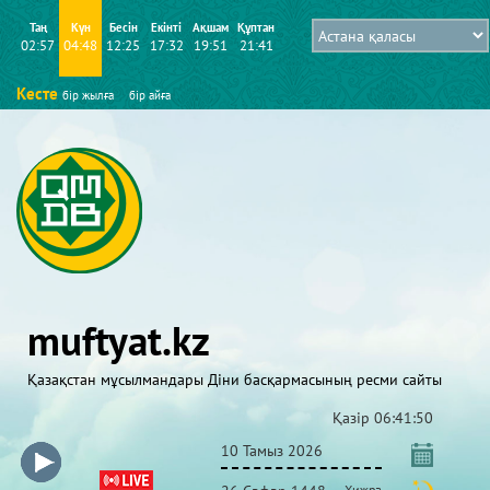
Таң
Күн
Бесін
Екінті
Ақшам
Құптан
02:57
04:48
12:25
17:32
19:51
21:41
Кесте
бір жылға
бір айға
muftyat.kz
Қазақстан мұсылмандары Діни басқармасының ресми сайты
Қазір
06:41:50
10 Тамыз 2026
Хижра