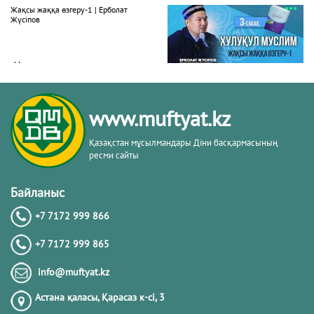
Жақсы жаққа өзгеру-1 | Ерболат
Жүсіпов
20.02.2026
4378
Жүрек сырлары 2-дәріс. Тәубе
www.muftyat.kz
тақырыбы. Әр-рисала әл-Қушайрия
кітабы негізінде
Қазақстан мұсылмандары Діни басқармасының
ресми сайты
20.02.2026
4453
Байланыс
Әдепсіздік иманның әлсіздігіне дәлел
｜ Ерболат Жүсіпов
+7 7172 999 866
+7 7172 999 865
20.02.2026
info@muftyat.kz
4249
Астана қаласы, Қарасаз к-сi, 3
РАМАЗАН – РАХЫМ, КЕШІРІМ ЖӘНЕ
ТОЗАҚТАН ҚҰТЫЛУ АЙЫ