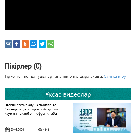
Пікірлер (0)
Тіркелген қолданушылар ғана пікір қалдыра алады.
Сайтқа кіру
Ұқсас видеолар
Нәпсіні есепке алу | Атаиллаһ әс-
Сакандаридің «Тәджу әл-‘арус әл-
хауи ли-тахзиб ән-нуфус» кітабы
20.03.2026
4646