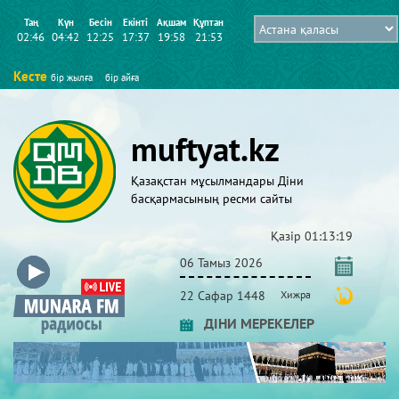
Таң
Күн
Бесін
Екінті
Ақшам
Құптан
02:46
04:42
12:25
17:37
19:58
21:53
Кесте
бір жылға
бір айға
muftyat.kz
Қазақстан мұсылмандары Діни
басқармасының ресми сайты
Қазір
01:13:19
06 Тамыз 2026
22 Сафар 1448
Хижра
ДІНИ МЕРЕКЕЛЕР