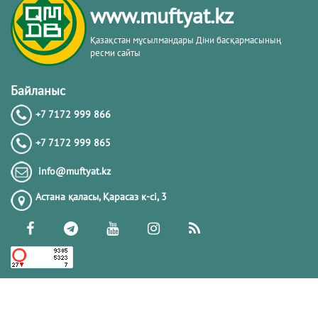
www.muftyat.kz
20.02.2026
4263
Қазақстан мұсылмандары Діни басқармасының
ресми сайты
Әдепсіздік иманның әлсіздігіне дәлел
｜ Ерболат Жүсіпов
Байланыс
+7 7172 999 866
20.02.2026
4063
+7 7172 999 865
РАМАЗАН – РАХЫМ, КЕШІРІМ ЖӘНЕ
info@muftyat.kz
ТОЗАҚТАН ҚҰТЫЛУ АЙЫ
Астана қаласы, Қарасаз к-сi, 3
19.02.2026
7393
РАМАЗАН ҚАРСАҢЫНДАҒЫ
ПАЙҒАМБАР (ﷺ) ӨСИЕТІ
03.02.2026
7290