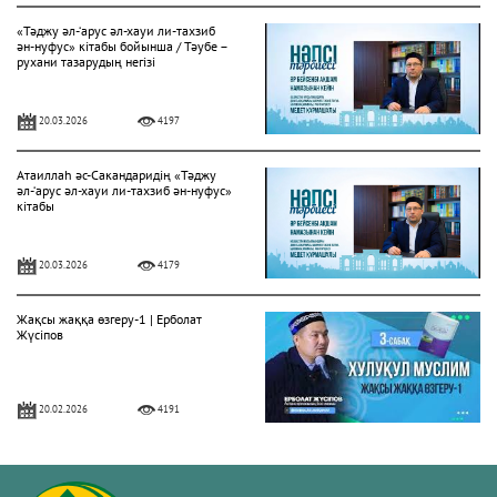
«Тәджу әл-‘арус әл-хауи ли-тахзиб
ән-нуфус» кітабы бойынша / Тәубе –
рухани тазарудың негізі
20.03.2026
4197
Атаиллаһ әс-Сакандаридің «Тәджу
әл-‘арус әл-хауи ли-тахзиб ән-нуфус»
кітабы
20.03.2026
4179
Жақсы жаққа өзгеру-1 | Ерболат
Жүсіпов
20.02.2026
4191
Жүрек сырлары 2-дәріс. Тәубе
тақырыбы. Әр-рисала әл-Қушайрия
кітабы негізінде