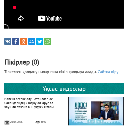
Пікірлер (0)
Тіркелген қолданушылар ғана пікір қалдыра алады.
Сайтқа кіру
Ұқсас видеолар
Нәпсіні есепке алу | Атаиллаһ әс-
Сакандаридің «Тәджу әл-‘арус әл-
хауи ли-тахзиб ән-нуфус» кітабы
20.03.2026
4699