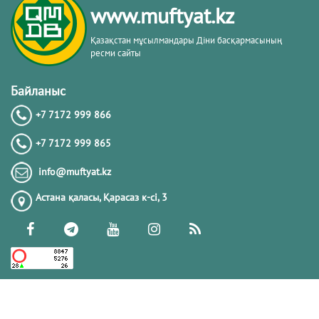
www.muftyat.kz
20.02.2026
4320
Қазақстан мұсылмандары Діни басқармасының
ресми сайты
Әдепсіздік иманның әлсіздігіне дәлел
｜ Ерболат Жүсіпов
Байланыс
+7 7172 999 866
20.02.2026
4119
+7 7172 999 865
РАМАЗАН – РАХЫМ, КЕШІРІМ ЖӘНЕ
info@muftyat.kz
ТОЗАҚТАН ҚҰТЫЛУ АЙЫ
Астана қаласы, Қарасаз к-сi, 3
19.02.2026
7446
РАМАЗАН ҚАРСАҢЫНДАҒЫ
ПАЙҒАМБАР (ﷺ) ӨСИЕТІ
03.02.2026
7342