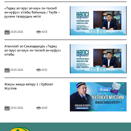
«Тәджу әл-‘арус әл-хауи ли-тахзиб
ән-нуфус» кітабы бойынша / Тәубе –
рухани тазарудың негізі
20.03.2026
4253
Атаиллаһ әс-Сакандаридің «Тәджу
әл-‘арус әл-хауи ли-тахзиб ән-нуфус»
кітабы
20.03.2026
4232
Жақсы жаққа өзгеру-1 | Ерболат
Жүсіпов
20.02.2026
4243
Жүрек сырлары 2-дәріс. Тәубе
тақырыбы. Әр-рисала әл-Қушайрия
кітабы негізінде