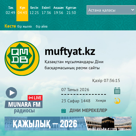
Таң
Күн
Бесін
Екінті
Ақшам
Құптан
02:49
04:43
12:25
17:36
19:56
21:50
Кесте
бір жылға
бір айға
muftyat.kz
Қазақстан мұсылмандары Діни
басқармасының ресми сайты
Қазір
07:36:16
07 Тамыз 2026
23 Сафар 1448
Хижра
ДІНИ МЕРЕКЕЛЕР