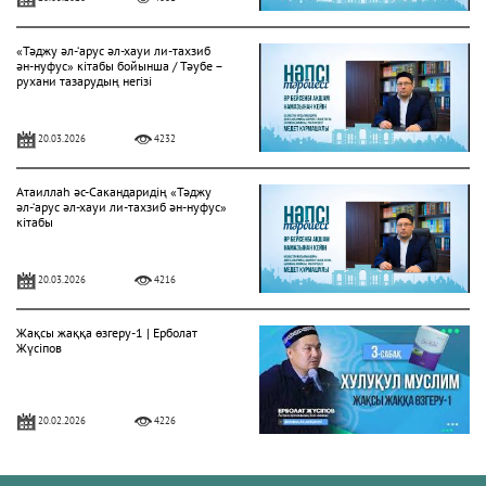
«Тәджу әл-‘арус әл-хауи ли-тахзиб
ән-нуфус» кітабы бойынша / Тәубе –
рухани тазарудың негізі
20.03.2026
4232
Атаиллаһ әс-Сакандаридің «Тәджу
әл-‘арус әл-хауи ли-тахзиб ән-нуфус»
кітабы
20.03.2026
4216
Жақсы жаққа өзгеру-1 | Ерболат
Жүсіпов
20.02.2026
4226
Жүрек сырлары 2-дәріс. Тәубе