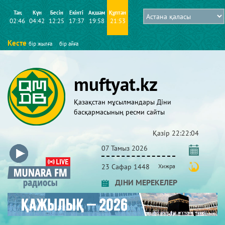
Таң
Күн
Бесін
Екінті
Ақшам
Құптан
02:46
04:42
12:25
17:37
19:58
21:53
Кесте
бір жылға
бір айға
muftyat.kz
Қазақстан мұсылмандары Діни
басқармасының ресми сайты
Қазір
22:22:05
07 Тамыз 2026
23 Сафар 1448
Хижра
ДІНИ МЕРЕКЕЛЕР