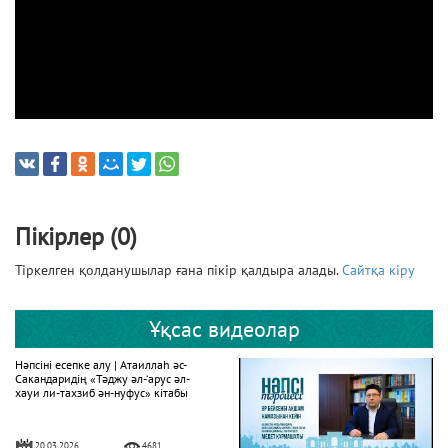
Пікірлер (0)
Тіркелген қолданушылар ғана пікір қалдыра алады.
Сайтқа кіру
Ұқсас видеолар
Нәпсіні есепке алу | Атаиллаһ әс-
Сакандаридің «Тәджу әл-‘арус әл-
хауи ли-тахзиб ән-нуфус» кітабы
20.03.2026
4681