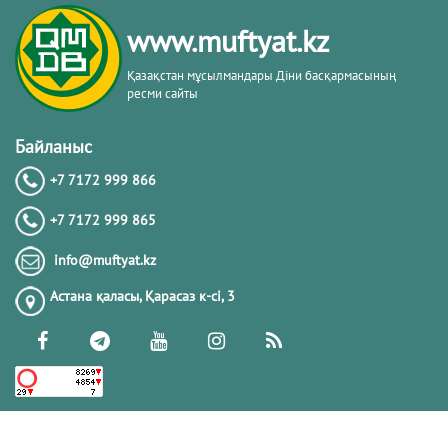
тақырыбы. Әр-рисала әл-Қушайрия
кітабы негізінде
www.muftyat.kz
20.02.2026
4303
Қазақстан мұсылмандары Діни басқармасының
ресми сайты
Әдепсіздік иманның әлсіздігіне дәлел
｜ Ерболат Жүсіпов
Байланыс
+7 7172 999 866
20.02.2026
4100
+7 7172 999 865
РАМАЗАН – РАХЫМ, КЕШІРІМ ЖӘНЕ
info@muftyat.kz
ТОЗАҚТАН ҚҰТЫЛУ АЙЫ
Астана қаласы, Қарасаз к-сi, 3
19.02.2026
7430
РАМАЗАН ҚАРСАҢЫНДАҒЫ
ПАЙҒАМБАР (ﷺ) ӨСИЕТІ