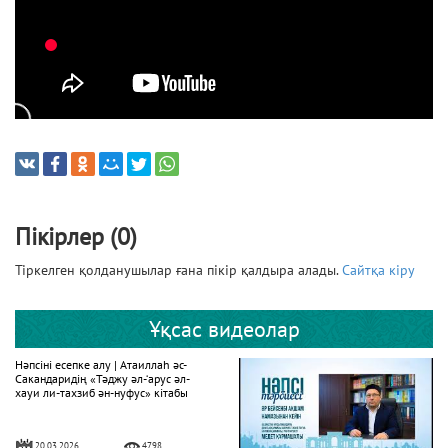
Пікірлер (0)
Тіркелген қолданушылар ғана пікір қалдыра алады.
Сайтқа кіру
Ұқсас видеолар
Нәпсіні есепке алу | Атаиллаһ әс-
Сакандаридің «Тәджу әл-‘арус әл-
хауи ли-тахзиб ән-нуфус» кітабы
20.03.2026
4798