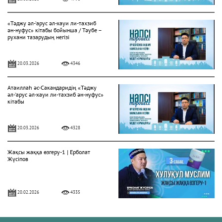
«Тәджу әл-‘арус әл-хауи ли-тахзиб
ән-нуфус» кітабы бойынша / Тәубе –
рухани тазарудың негізі
20.03.2026
4346
Атаиллаһ әс-Сакандаридің «Тәджу
әл-‘арус әл-хауи ли-тахзиб ән-нуфус»
кітабы
20.03.2026
4328
Жақсы жаққа өзгеру-1 | Ерболат
Жүсіпов
20.02.2026
4335
Жүрек сырлары 2-дәріс. Тәубе