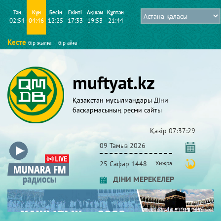
Таң
Күн
Бесін
Екінті
Ақшам
Құптан
02:54
04:46
12:25
17:33
19:53
21:44
Кесте
бір жылға
бір айға
muftyat.kz
Қазақстан мұсылмандары Діни
басқармасының ресми сайты
Қазір
07:37:29
09 Тамыз 2026
25 Сафар 1448
Хижра
ДІНИ МЕРЕКЕЛЕР