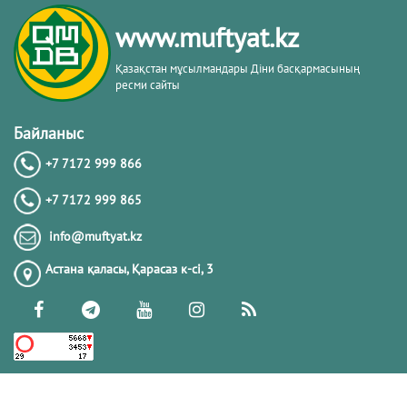
тақырыбы. Әр-рисала әл-Қушайрия
кітабы негізінде
www.muftyat.kz
20.02.2026
4412
Қазақстан мұсылмандары Діни басқармасының
ресми сайты
Әдепсіздік иманның әлсіздігіне дәлел
｜ Ерболат Жүсіпов
Байланыс
+7 7172 999 866
20.02.2026
4208
+7 7172 999 865
РАМАЗАН – РАХЫМ, КЕШІРІМ ЖӘНЕ
info@muftyat.kz
ТОЗАҚТАН ҚҰТЫЛУ АЙЫ
Астана қаласы, Қарасаз к-сi, 3
19.02.2026
7540
РАМАЗАН ҚАРСАҢЫНДАҒЫ
ПАЙҒАМБАР (ﷺ) ӨСИЕТІ