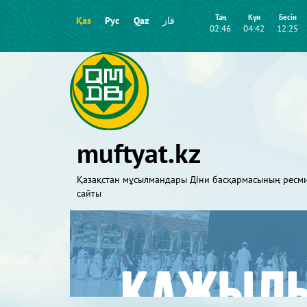
Таң
Күн
Бесін
Қаз
Рус
Qaz
قاز
02:46
04:42
12:25
muftyat.kz
Қазақстан мұсылмандары Діни басқармасының ресм
сайты