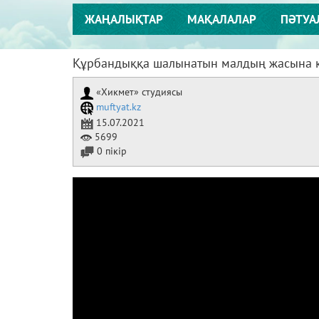
ЖАҢАЛЫҚТАР
МАҚАЛАЛАР
ПӘТУА
Құрбандыққа шалынатын малдың жасына 
«Хикмет» студиясы
muftyat.kz
15.07.2021
5699
0 пікір