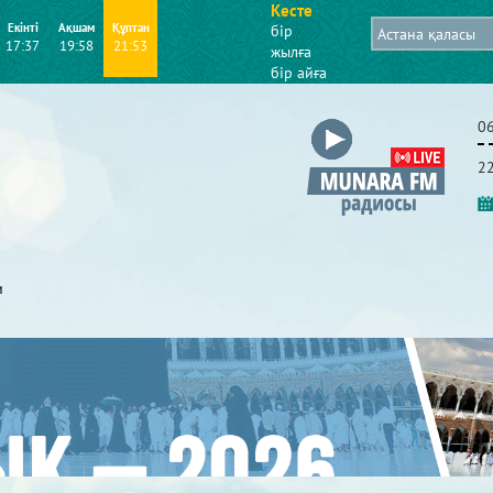
Кесте
Екінті
Ақшам
Құптан
бір
17:37
19:58
21:53
жылға
бір айға
0
2
и