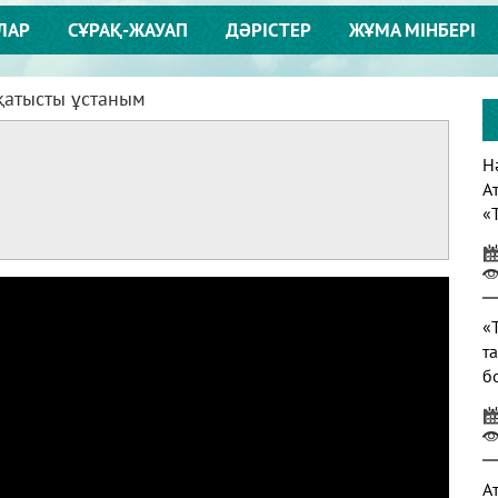
ЛАР
СҰРАҚ-ЖАУАП
ДӘРІСТЕР
ЖҰМА МІНБЕРІ
қатысты ұстаным
Нә
А
«
т
«
т
б
т
А