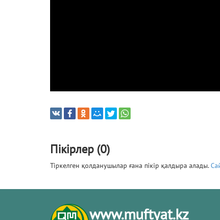
Пікірлер (0)
Тіркелген қолданушылар ғана пікір қалдыра алады.
Са
www.muftyat.kz