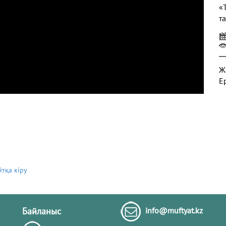
«
т
Ж
Е
Ж
Т
ә
йтқа кіру
н
Байланыс
info@muftyat.kz
Ә