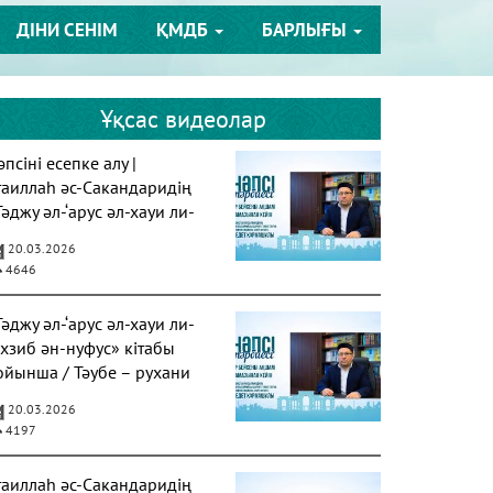
ДІНИ СЕНІМ
ҚМДБ
БАРЛЫҒЫ
Ұқсас видеолар
псіні есепке алу |
таиллаһ әс-Сакандаридің
Тәджу әл-‘арус әл-хауи ли-
ахзиб ән-нуфус» кітабы
20.03.2026
4646
Тәджу әл-‘арус әл-хауи ли-
ахзиб ән-нуфус» кітабы
ойынша / Тәубе – рухани
азарудың негізі
20.03.2026
4197
таиллаһ әс-Сакандаридің