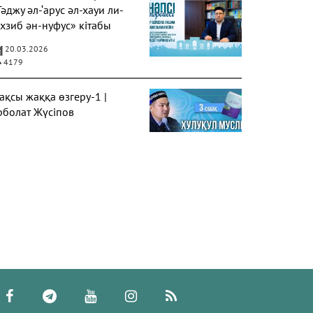
Тәджу әл-‘арус әл-хауи ли-
ахзиб ән-нуфус» кітабы
20.03.2026
4179
ақсы жаққа өзгеру-1 |
рболат Жүсіпов
20.02.2026
4191
үрек сырлары 2-дәріс.
әубе тақырыбы. Әр-рисала
л-Қушайрия кітабы
егізінде
20.02.2026
4263
депсіздік иманның