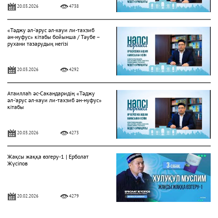
20.03.2026
4738
«Тәджу әл-‘арус әл-хауи ли-тахзиб
ән-нуфус» кітабы бойынша / Тәубе –
рухани тазарудың негізі
20.03.2026
4292
Атаиллаһ әс-Сакандаридің «Тәджу
әл-‘арус әл-хауи ли-тахзиб ән-нуфус»
кітабы
20.03.2026
4273
Жақсы жаққа өзгеру-1 | Ерболат
Жүсіпов
20.02.2026
4279