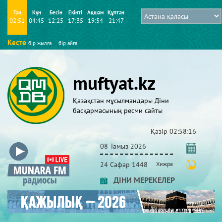
Таң
Күн
Бесін
Екінті
Ақшам
Құптан
02:51
04:45
12:25
17:35
19:54
21:47
Кесте
бір жылға
бір айға
muftyat.kz
Қазақстан мұсылмандары Діни
басқармасының ресми сайты
Қазір
02:58:16
08 Тамыз 2026
24 Сафар 1448
Хижра
ДІНИ МЕРЕКЕЛЕР