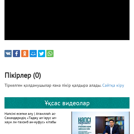
Пікірлер (0)
Тіркелген қолданушылар ғана пікір қалдыра алады.
Сайтқа кіру
Ұқсас видеолар
Нәпсіні есепке алу | Атаиллаһ әс-
Сакандаридің «Тәджу әл-‘арус әл-
хауи ли-тахзиб ән-нуфус» кітабы