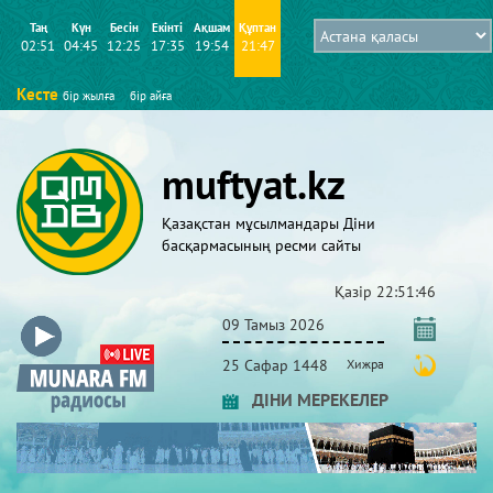
Таң
Күн
Бесін
Екінті
Ақшам
Құптан
02:51
04:45
12:25
17:35
19:54
21:47
Кесте
бір жылға
бір айға
muftyat.kz
Қазақстан мұсылмандары Діни
басқармасының ресми сайты
Қазір
22:51:47
09 Тамыз 2026
25 Сафар 1448
Хижра
ДІНИ МЕРЕКЕЛЕР