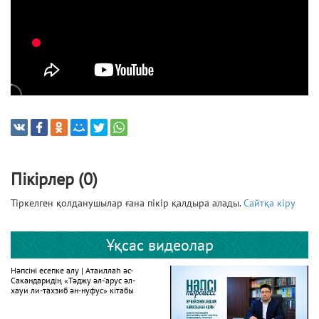
Пікірлер (0)
Тіркелген қолданушылар ғана пікір қалдыра алады.
Сайтқа кіру
Ұқсас видеолар
Нәпсіні есепке алу | Атаиллаһ әс-
Сакандаридің «Тәджу әл-‘арус әл-
хауи ли-тахзиб ән-нуфус» кітабы