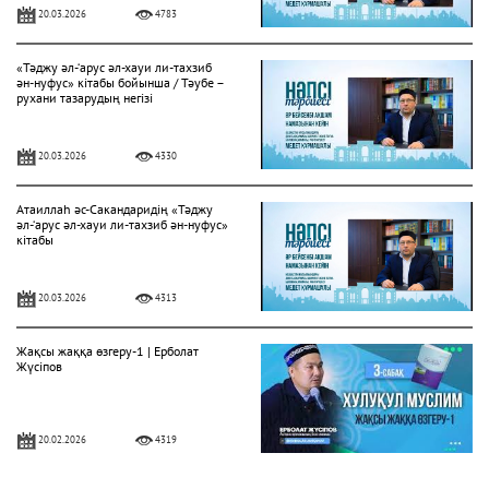
20.03.2026
4783
«Тәджу әл-‘арус әл-хауи ли-тахзиб
ән-нуфус» кітабы бойынша / Тәубе –
рухани тазарудың негізі
20.03.2026
4330
Атаиллаһ әс-Сакандаридің «Тәджу
әл-‘арус әл-хауи ли-тахзиб ән-нуфус»
кітабы
20.03.2026
4313
Жақсы жаққа өзгеру-1 | Ерболат
Жүсіпов
20.02.2026
4319