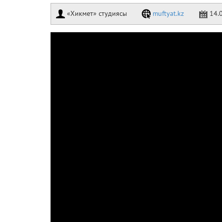
«Хикмет» студиясы
muftyat.kz
14.0