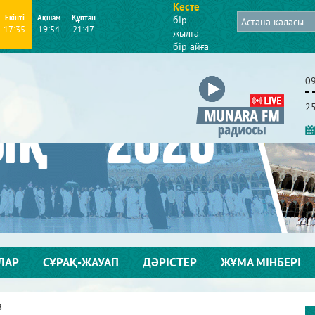
Кесте
Екінті
Ақшам
Құптан
бір
17:35
19:54
21:47
жылға
бір айға
0
2
ЛАР
СҰРАҚ-ЖАУАП
ДӘРІСТЕР
ЖҰМА МІНБЕРІ
в