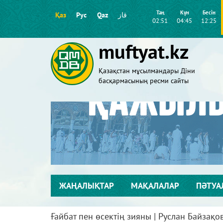
Таң
Күн
Бесін
Қаз
Рус
Qaz
قاز
02:51
04:45
12:25
muftyat.kz
Қазақстан мұсылмандары Діни
басқармасының ресми сайты
ЖАҢАЛЫҚТАР
МАҚАЛАЛАР
ПӘТУА
Ғайбат пен өсектің зияны | Руслан Байзақо