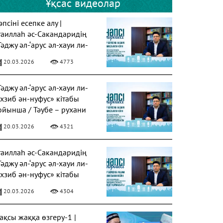
Ұқсас видеолар
псіні есепке алу |
таиллаһ әс-Сакандаридің
Тәджу әл-‘арус әл-хауи ли-
ахзиб ән-нуфус» кітабы
20.03.2026
4773
Тәджу әл-‘арус әл-хауи ли-
ахзиб ән-нуфус» кітабы
ойынша / Тәубе – рухани
азарудың негізі
20.03.2026
4321
таиллаһ әс-Сакандаридің
Тәджу әл-‘арус әл-хауи ли-
ахзиб ән-нуфус» кітабы
20.03.2026
4304
ақсы жаққа өзгеру-1 |