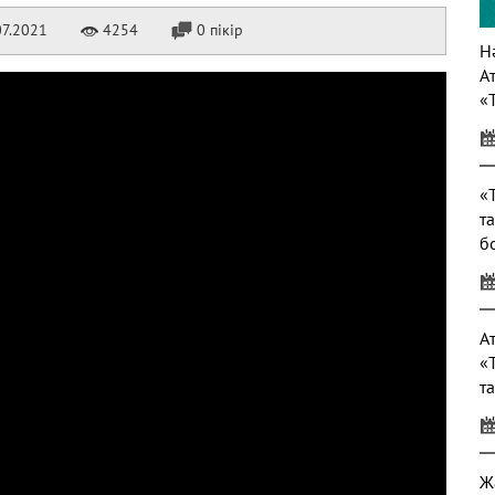
7.2021
4254
0 пікір
Нә
А
«
т
«
т
б
т
А
«
т
Ж