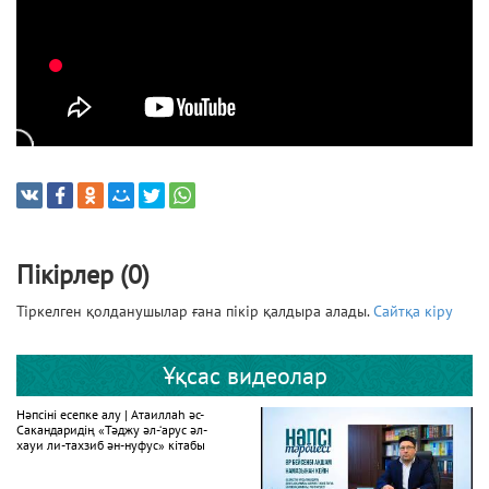
Пікірлер (0)
Тіркелген қолданушылар ғана пікір қалдыра алады.
Сайтқа кіру
Ұқсас видеолар
Нәпсіні есепке алу | Атаиллаһ әс-
Сакандаридің «Тәджу әл-‘арус әл-
хауи ли-тахзиб ән-нуфус» кітабы