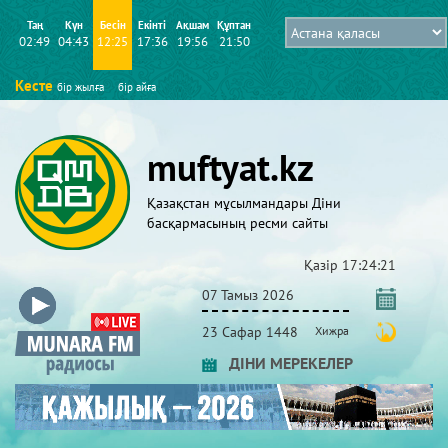
Таң
Күн
Бесін
Екінті
Ақшам
Құптан
02:49
04:43
12:25
17:36
19:56
21:50
Кесте
бір жылға
бір айға
muftyat.kz
Қазақстан мұсылмандары Діни
басқармасының ресми сайты
Қазір
17:24:21
07 Тамыз 2026
23 Сафар 1448
Хижра
ДІНИ МЕРЕКЕЛЕР