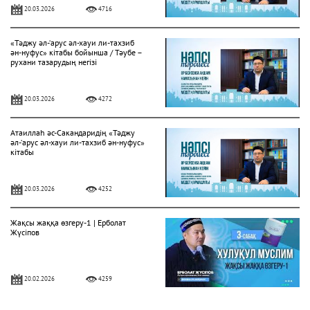
20.03.2026
4716
«Тәджу әл-‘арус әл-хауи ли-тахзиб
ән-нуфус» кітабы бойынша / Тәубе –
рухани тазарудың негізі
20.03.2026
4272
Атаиллаһ әс-Сакандаридің «Тәджу
әл-‘арус әл-хауи ли-тахзиб ән-нуфус»
кітабы
20.03.2026
4252
Жақсы жаққа өзгеру-1 | Ерболат
Жүсіпов
20.02.2026
4259