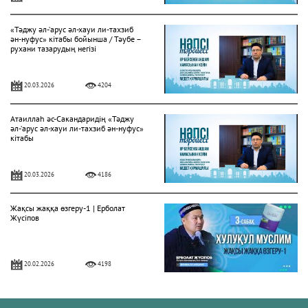
«Тәджу әл-‘арус әл-хауи ли-тахзиб
ән-нуфус» кітабы бойынша / Тәубе –
рухани тазарудың негізі
20.03.2026
4204
Атаиллаһ әс-Сакандаридің «Тәджу
әл-‘арус әл-хауи ли-тахзиб ән-нуфус»
кітабы
20.03.2026
4186
Жақсы жаққа өзгеру-1 | Ерболат
Жүсіпов
20.02.2026
4198
Жүрек сырлары 2-дәріс. Тәубе
тақырыбы. Әр-рисала әл-Қушайрия