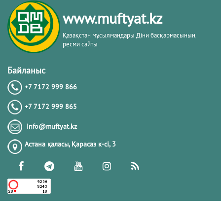
кітабы негізінде
www.muftyat.kz
20.02.2026
4273
Қазақстан мұсылмандары Діни басқармасының
ресми сайты
Әдепсіздік иманның әлсіздігіне дәлел
｜ Ерболат Жүсіпов
Байланыс
+7 7172 999 866
20.02.2026
4071
+7 7172 999 865
РАМАЗАН – РАХЫМ, КЕШІРІМ ЖӘНЕ
info@muftyat.kz
ТОЗАҚТАН ҚҰТЫЛУ АЙЫ
Астана қаласы, Қарасаз к-сi, 3
19.02.2026
7401
РАМАЗАН ҚАРСАҢЫНДАҒЫ
ПАЙҒАМБАР (ﷺ) ӨСИЕТІ