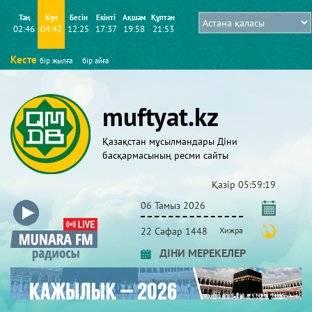
Таң
Күн
Бесін
Екінті
Ақшам
Құптан
02:46
04:42
12:25
17:37
19:58
21:53
Кесте
бір жылға
бір айға
muftyat.kz
Қазақстан мұсылмандары Діни
басқармасының ресми сайты
Қазір
05:59:19
06 Тамыз 2026
22 Сафар 1448
Хижра
ДІНИ МЕРЕКЕЛЕР