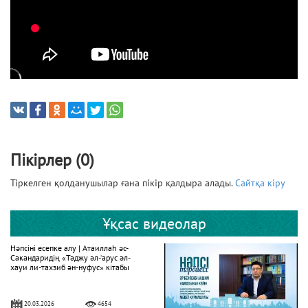
Пікірлер (0)
Тіркелген қолданушылар ғана пікір қалдыра алады.
Сайтқа кіру
Ұқсас видеолар
Нәпсіні есепке алу | Атаиллаһ әс-
Сакандаридің «Тәджу әл-‘арус әл-
хауи ли-тахзиб ән-нуфус» кітабы
20.03.2026
4654