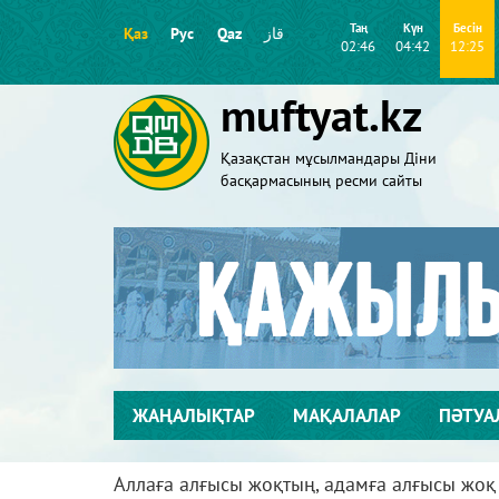
Таң
Күн
Бесін
Қаз
Рус
Qaz
قاز
02:46
04:42
12:25
muftyat.kz
Қазақстан мұсылмандары Діни
басқармасының ресми сайты
ЖАҢАЛЫҚТАР
МАҚАЛАЛАР
ПӘТУА
Аллаға алғысы жоқтың, адамға алғысы жоқ