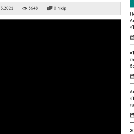
03.2021
3648
0 пікір
Нә
А
«
т
«
т
б
т
А
«
т
Ж