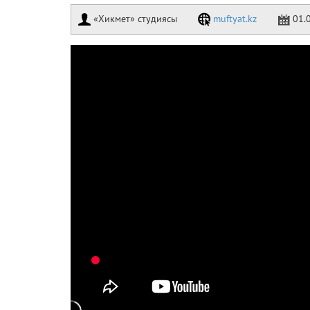
«Хикмет» студиясы
muftyat.kz
01.