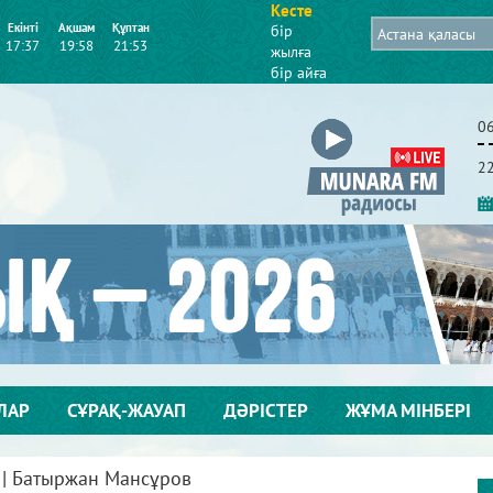
Кесте
Екінті
Ақшам
Құптан
бір
17:37
19:58
21:53
жылға
бір айға
0
2
ЛАР
СҰРАҚ-ЖАУАП
ДӘРІСТЕР
ЖҰМА МІНБЕРІ
 | Батыржан Мансұров