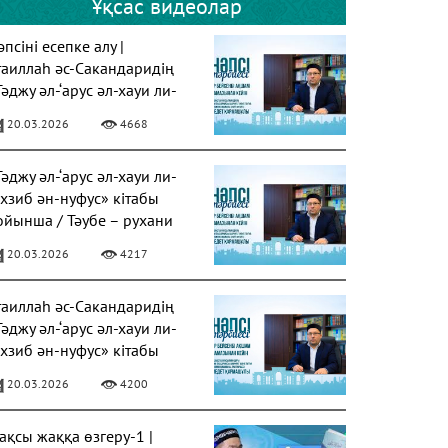
Ұқсас видеолар
псіні есепке алу |
таиллаһ әс-Сакандаридің
Тәджу әл-‘арус әл-хауи ли-
ахзиб ән-нуфус» кітабы
20.03.2026
4668
Тәджу әл-‘арус әл-хауи ли-
ахзиб ән-нуфус» кітабы
ойынша / Тәубе – рухани
азарудың негізі
20.03.2026
4217
таиллаһ әс-Сакандаридің
Тәджу әл-‘арус әл-хауи ли-
ахзиб ән-нуфус» кітабы
20.03.2026
4200
ақсы жаққа өзгеру-1 |