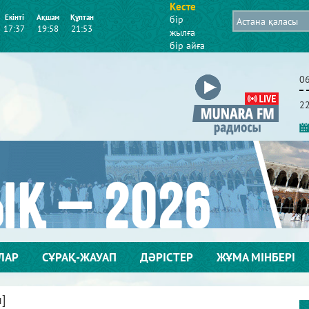
Кесте
Екінті
Ақшам
Құптан
бір
17:37
19:58
21:53
жылға
бір айға
0
2
ЛАР
СҰРАҚ-ЖАУАП
ДӘРІСТЕР
ЖҰМА МІНБЕРІ
п]