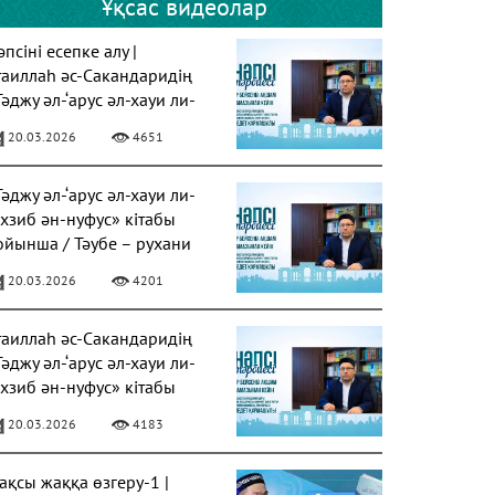
Ұқсас видеолар
псіні есепке алу |
таиллаһ әс-Сакандаридің
Тәджу әл-‘арус әл-хауи ли-
ахзиб ән-нуфус» кітабы
20.03.2026
4651
Тәджу әл-‘арус әл-хауи ли-
ахзиб ән-нуфус» кітабы
ойынша / Тәубе – рухани
азарудың негізі
20.03.2026
4201
таиллаһ әс-Сакандаридің
Тәджу әл-‘арус әл-хауи ли-
ахзиб ән-нуфус» кітабы
20.03.2026
4183
ақсы жаққа өзгеру-1 |