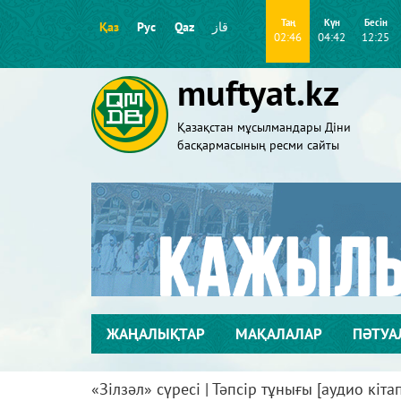
Таң
Күн
Бесін
Қаз
Рус
Qaz
قاز
02:46
04:42
12:25
muftyat.kz
Қазақстан мұсылмандары Діни
басқармасының ресми сайты
ЖАҢАЛЫҚТАР
МАҚАЛАЛАР
ПӘТУА
«Зілзәл» сүресі | Тәпсір тұнығы [аудио кіта