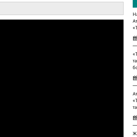
Нә
А
«
т
«
т
б
т
А
«
т
Ж