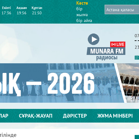
Кесте
Екінті
Ақшам
Құптан
бір
17:36
19:56
21:50
жылға
бір айға
0
2
ЛАР
СҰРАҚ-ЖАУАП
ДӘРІСТЕР
ЖҰМА МІНБЕРІ
тілінде