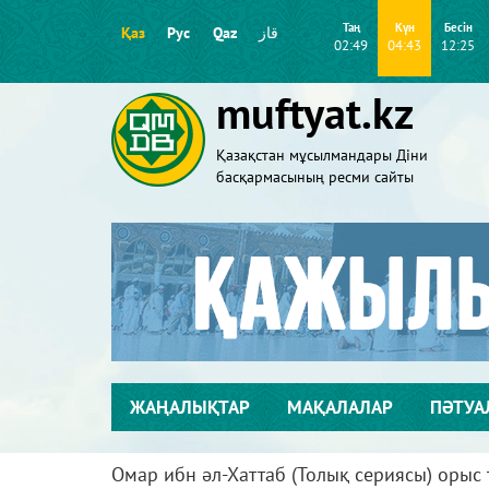
Таң
Күн
Бесін
Қаз
Рус
Qaz
قاز
02:49
04:43
12:25
muftyat.kz
Қазақстан мұсылмандары Діни
басқармасының ресми сайты
ЖАҢАЛЫҚТАР
МАҚАЛАЛАР
ПӘТУА
Омар ибн әл-Хаттаб (Толық сериясы) орыс 