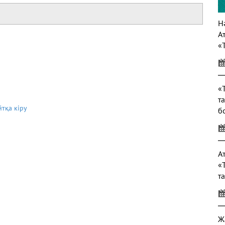
Нә
А
«
т
«
т
йтқа кіру
б
т
А
«
т
Ж