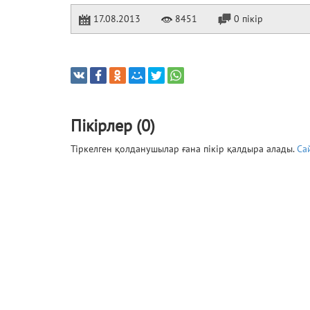
17.08.2013
8451
0 пікір
Пікірлер (0)
Тіркелген қолданушылар ғана пікір қалдыра алады.
Са