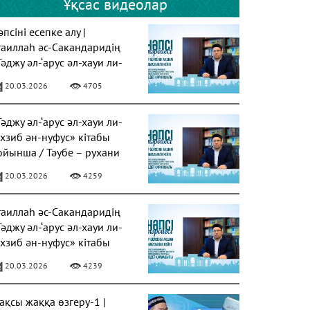
Ұқсас видеолар
псіні есепке алу |
таиллаһ әс-Сакандаридің
Тәджу әл-‘арус әл-хауи ли-
ахзиб ән-нуфус» кітабы
20.03.2026
4705
Тәджу әл-‘арус әл-хауи ли-
ахзиб ән-нуфус» кітабы
ойынша / Тәубе – рухани
азарудың негізі
20.03.2026
4259
таиллаһ әс-Сакандаридің
Тәджу әл-‘арус әл-хауи ли-
ахзиб ән-нуфус» кітабы
20.03.2026
4239
ақсы жаққа өзгеру-1 |