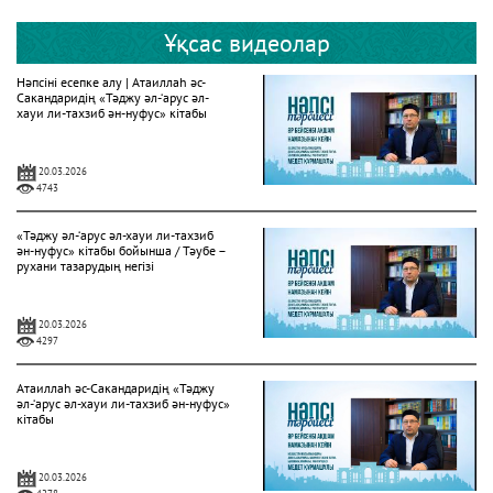
Ұқсас видеолар
Нәпсіні есепке алу | Атаиллаһ әс-
Сакандаридің «Тәджу әл-‘арус әл-
хауи ли-тахзиб ән-нуфус» кітабы
20.03.2026
4743
«Тәджу әл-‘арус әл-хауи ли-тахзиб
ән-нуфус» кітабы бойынша / Тәубе –
рухани тазарудың негізі
20.03.2026
4297
Атаиллаһ әс-Сакандаридің «Тәджу
әл-‘арус әл-хауи ли-тахзиб ән-нуфус»
кітабы
20.03.2026