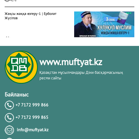
4278
Жақсы жаққа өзгеру-1 | Ерболат
Жүсіпов
20.02.2026
4284
Жүрек сырлары 2-дәріс. Тәубе
www.muftyat.kz
тақырыбы. Әр-рисала әл-Қушайрия
кітабы негізінде
Қазақстан мұсылмандары Діни басқармасының
ресми сайты
20.02.2026
4363
Байланыс
Әдепсіздік иманның әлсіздігіне дәлел
｜ Ерболат Жүсіпов
+7 7172 999 866
+7 7172 999 865
20.02.2026
info@muftyat.kz
4160