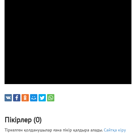
Пікірлер (0)
Тіркелген қолданушылар ғана пікір қалдыра алады.
Сайтқа кіру