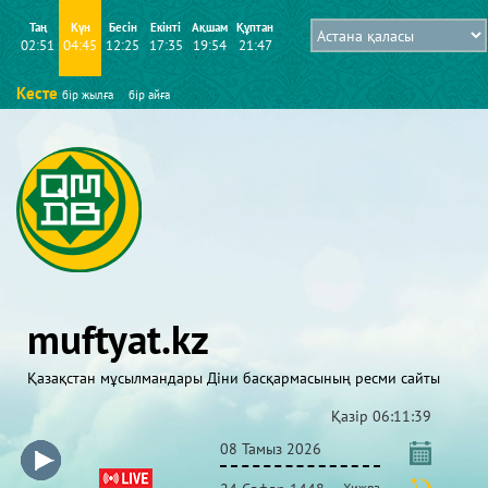
Таң
Күн
Бесін
Екінті
Ақшам
Құптан
02:51
04:45
12:25
17:35
19:54
21:47
Кесте
бір жылға
бір айға
muftyat.kz
Қазақстан мұсылмандары Діни басқармасының ресми сайты
Қазір
06:11:39
08 Тамыз 2026
Хижра