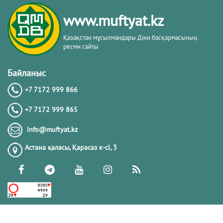
тақырыбы. Әр-рисала әл-Қушайрия
кітабы негізінде
www.muftyat.kz
20.02.2026
4314
Қазақстан мұсылмандары Діни басқармасының
ресми сайты
Әдепсіздік иманның әлсіздігіне дәлел
｜ Ерболат Жүсіпов
Байланыс
+7 7172 999 866
20.02.2026
4111
+7 7172 999 865
РАМАЗАН – РАХЫМ, КЕШІРІМ ЖӘНЕ
info@muftyat.kz
ТОЗАҚТАН ҚҰТЫЛУ АЙЫ
Астана қаласы, Қарасаз к-сi, 3
19.02.2026
7440
РАМАЗАН ҚАРСАҢЫНДАҒЫ
ПАЙҒАМБАР (ﷺ) ӨСИЕТІ