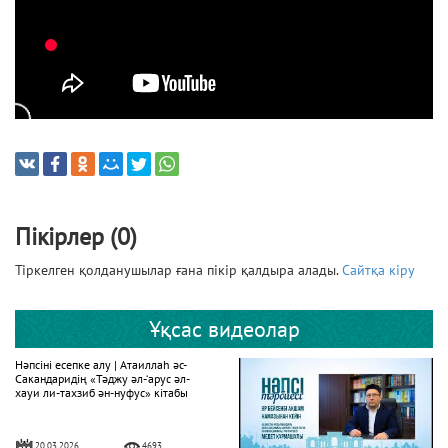
Пікірлер (0)
Тіркелген қолданушылар ғана пікір қалдыра алады.
Сайтқа кіру
Ұқсас видеолар
Нәпсіні есепке алу | Атаиллаһ әс-
Сакандаридің «Тәджу әл-‘арус әл-
хауи ли-тахзиб ән-нуфус» кітабы
20.03.2026
4693