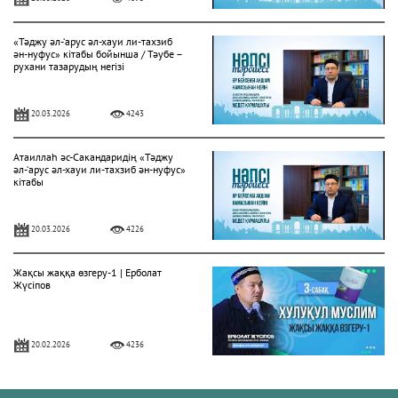
«Тәджу әл-‘арус әл-хауи ли-тахзиб
ән-нуфус» кітабы бойынша / Тәубе –
рухани тазарудың негізі
20.03.2026
4243
Атаиллаһ әс-Сакандаридің «Тәджу
әл-‘арус әл-хауи ли-тахзиб ән-нуфус»
кітабы
20.03.2026
4226
Жақсы жаққа өзгеру-1 | Ерболат
Жүсіпов
20.02.2026
4236
Жүрек сырлары 2-дәріс. Тәубе