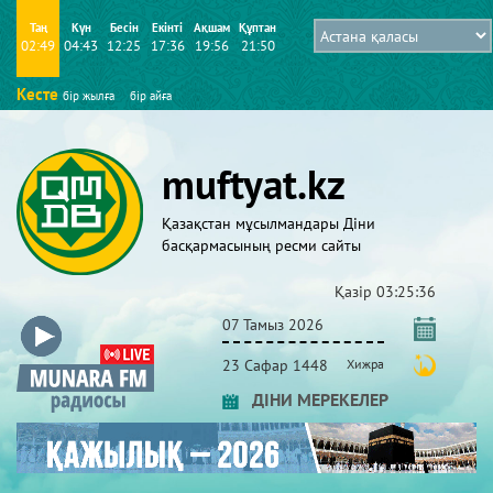
Таң
Күн
Бесін
Екінті
Ақшам
Құптан
02:49
04:43
12:25
17:36
19:56
21:50
Кесте
бір жылға
бір айға
muftyat.kz
Қазақстан мұсылмандары Діни
басқармасының ресми сайты
Қазір
03:25:36
07 Тамыз 2026
23 Сафар 1448
Хижра
ДІНИ МЕРЕКЕЛЕР