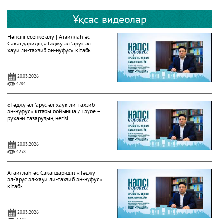
Ұқсас видеолар
Нәпсіні есепке алу | Атаиллаһ әс-
Сакандаридің «Тәджу әл-‘арус әл-
хауи ли-тахзиб ән-нуфус» кітабы
20.03.2026
4704
«Тәджу әл-‘арус әл-хауи ли-тахзиб
ән-нуфус» кітабы бойынша / Тәубе –
рухани тазарудың негізі
20.03.2026
4258
Атаиллаһ әс-Сакандаридің «Тәджу
әл-‘арус әл-хауи ли-тахзиб ән-нуфус»
кітабы
20.03.2026