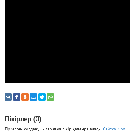
Пікірлер (0)
Тіркелген қолданушылар ғана пікір қалдыра алады.
Сайтқа кіру