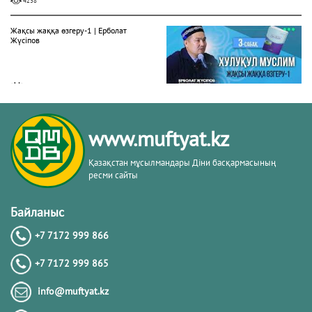
4238
Жақсы жаққа өзгеру-1 | Ерболат
Жүсіпов
20.02.2026
4247
Жүрек сырлары 2-дәріс. Тәубе
www.muftyat.kz
тақырыбы. Әр-рисала әл-Қушайрия
кітабы негізінде
Қазақстан мұсылмандары Діни басқармасының
ресми сайты
20.02.2026
4325
Байланыс
Әдепсіздік иманның әлсіздігіне дәлел
｜ Ерболат Жүсіпов
+7 7172 999 866
+7 7172 999 865
20.02.2026
info@muftyat.kz
4123