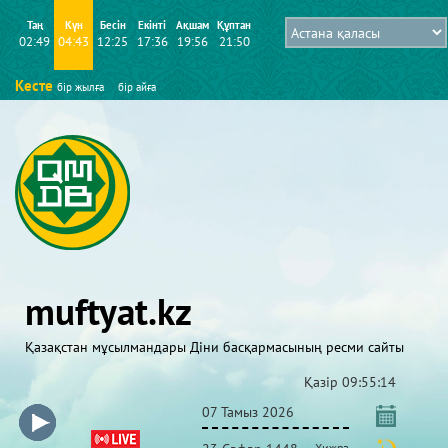
Таң
Күн
Бесін
Екінті
Ақшам
Құптан
02:49
04:43
12:25
17:36
19:56
21:50
Кесте
бір жылға
бір айға
muftyat.kz
Қазақстан мұсылмандары Діни басқармасының ресми сайты
Қазір
09:55:14
07 Тамыз 2026
Хижра