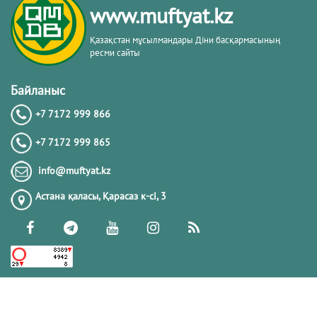
www.muftyat.kz
20.02.2026
4316
Қазақстан мұсылмандары Діни басқармасының
ресми сайты
Әдепсіздік иманның әлсіздігіне дәлел
｜ Ерболат Жүсіпов
Байланыс
+7 7172 999 866
20.02.2026
4113
+7 7172 999 865
РАМАЗАН – РАХЫМ, КЕШІРІМ ЖӘНЕ
info@muftyat.kz
ТОЗАҚТАН ҚҰТЫЛУ АЙЫ
Астана қаласы, Қарасаз к-сi, 3
19.02.2026
7442
РАМАЗАН ҚАРСАҢЫНДАҒЫ
ПАЙҒАМБАР (ﷺ) ӨСИЕТІ
03.02.2026
7338