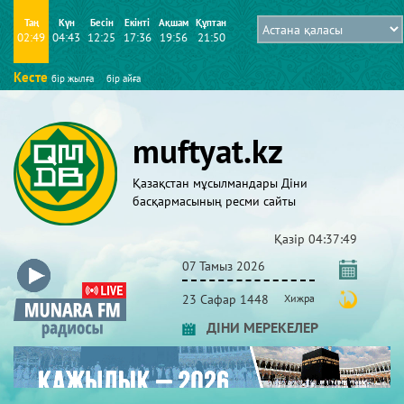
Таң
Күн
Бесін
Екінті
Ақшам
Құптан
02:49
04:43
12:25
17:36
19:56
21:50
Кесте
бір жылға
бір айға
muftyat.kz
Қазақстан мұсылмандары Діни
басқармасының ресми сайты
Қазір
04:37:49
07 Тамыз 2026
23 Сафар 1448
Хижра
ДІНИ МЕРЕКЕЛЕР