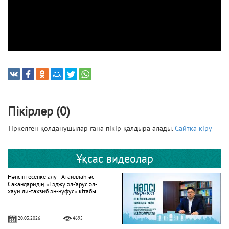
Пікірлер (0)
Тіркелген қолданушылар ғана пікір қалдыра алады.
Сайтқа кіру
Ұқсас видеолар
Нәпсіні есепке алу | Атаиллаһ әс-
Сакандаридің «Тәджу әл-‘арус әл-
хауи ли-тахзиб ән-нуфус» кітабы
20.03.2026
4695