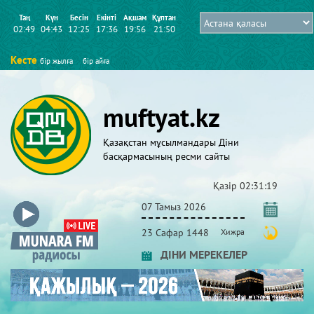
Таң
Күн
Бесін
Екінті
Ақшам
Құптан
02:49
04:43
12:25
17:36
19:56
21:50
Кесте
бір жылға
бір айға
muftyat.kz
Қазақстан мұсылмандары Діни
басқармасының ресми сайты
Қазір
02:31:19
07 Тамыз 2026
23 Сафар 1448
Хижра
ДІНИ МЕРЕКЕЛЕР