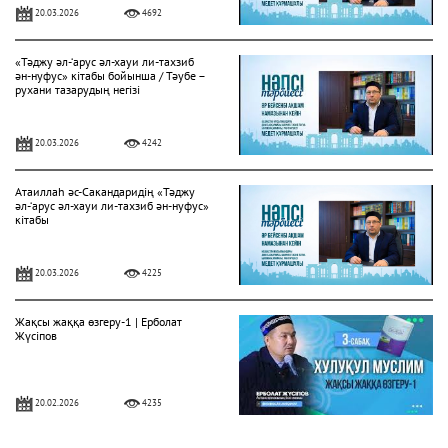
20.03.2026
4692
«Тәджу әл-‘арус әл-хауи ли-тахзиб
ән-нуфус» кітабы бойынша / Тәубе –
рухани тазарудың негізі
20.03.2026
4242
Атаиллаһ әс-Сакандаридің «Тәджу
әл-‘арус әл-хауи ли-тахзиб ән-нуфус»
кітабы
20.03.2026
4225
Жақсы жаққа өзгеру-1 | Ерболат
Жүсіпов
20.02.2026
4235