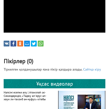
Пікірлер (0)
Тіркелген қолданушылар ғана пікір қалдыра алады.
Сайтқа кіру
Ұқсас видеолар
Нәпсіні есепке алу | Атаиллаһ әс-
Сакандаридің «Тәджу әл-‘арус әл-
хауи ли-тахзиб ән-нуфус» кітабы