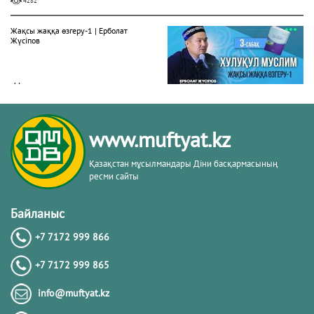
4282
Жақсы жаққа өзгеру-1 | Ерболат
Жүсіпов
20.02.2026
4288
Жүрек сырлары 2-дәріс. Тәубе
www.muftyat.kz
тақырыбы. Әр-рисала әл-Қушайрия
кітабы негізінде
Қазақстан мұсылмандары Діни басқармасының
ресми сайты
20.02.2026
4367
Байланыс
Әдепсіздік иманның әлсіздігіне дәлел
｜ Ерболат Жүсіпов
+7 7172 999 866
+7 7172 999 865
20.02.2026
info@muftyat.kz
4165