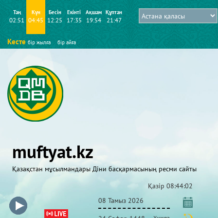
Таң
Күн
Бесін
Екінті
Ақшам
Құптан
02:51
04:45
12:25
17:35
19:54
21:47
Кесте
бір жылға
бір айға
muftyat.kz
Қазақстан мұсылмандары Діни басқармасының ресми сайты
Қазір
08:44:02
08 Тамыз 2026
Хижра