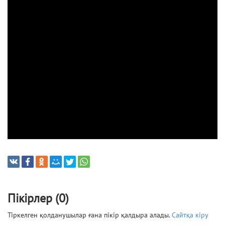
Пікірлер (0)
Тіркелген қолданушылар ғана пікір қалдыра алады.
Сайтқа кіру