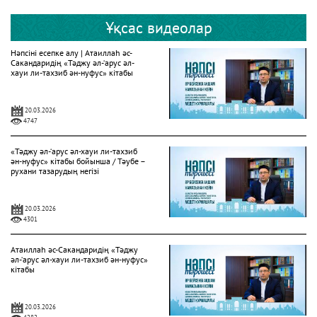
Ұқсас видеолар
Нәпсіні есепке алу | Атаиллаһ әс-
Сакандаридің «Тәджу әл-‘арус әл-
хауи ли-тахзиб ән-нуфус» кітабы
20.03.2026
4747
«Тәджу әл-‘арус әл-хауи ли-тахзиб
ән-нуфус» кітабы бойынша / Тәубе –
рухани тазарудың негізі
20.03.2026
4301
Атаиллаһ әс-Сакандаридің «Тәджу
әл-‘арус әл-хауи ли-тахзиб ән-нуфус»
кітабы
20.03.2026