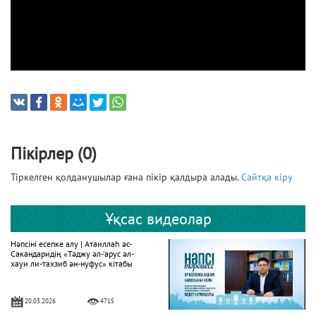
Пікірлер (0)
Тіркелген қолданушылар ғана пікір қалдыра алады.
Сайтқа кіру
Ұқсас видеолар
Нәпсіні есепке алу | Атаиллаһ әс-
Сакандаридің «Тәджу әл-‘арус әл-
хауи ли-тахзиб ән-нуфус» кітабы
20.03.2026
4715