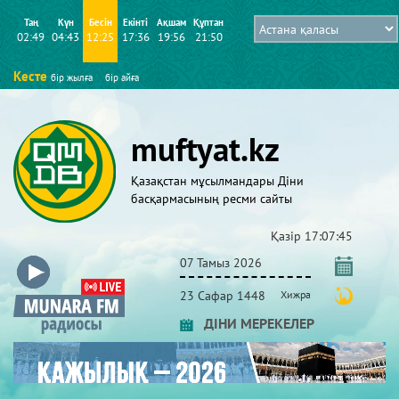
Таң
Күн
Бесін
Екінті
Ақшам
Құптан
02:49
04:43
12:25
17:36
19:56
21:50
Кесте
бір жылға
бір айға
muftyat.kz
Қазақстан мұсылмандары Діни
басқармасының ресми сайты
Қазір
17:07:46
07 Тамыз 2026
23 Сафар 1448
Хижра
ДІНИ МЕРЕКЕЛЕР