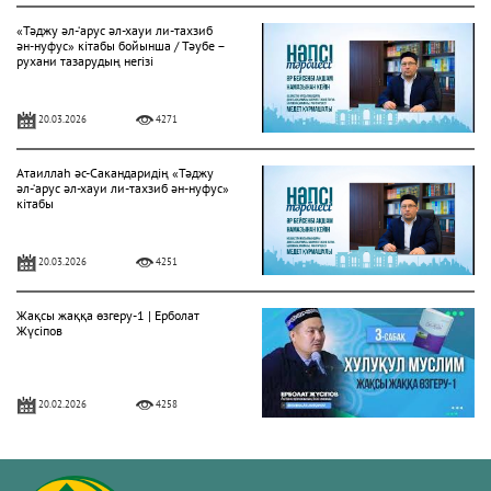
«Тәджу әл-‘арус әл-хауи ли-тахзиб
ән-нуфус» кітабы бойынша / Тәубе –
рухани тазарудың негізі
20.03.2026
4271
Атаиллаһ әс-Сакандаридің «Тәджу
әл-‘арус әл-хауи ли-тахзиб ән-нуфус»
кітабы
20.03.2026
4251
Жақсы жаққа өзгеру-1 | Ерболат
Жүсіпов
20.02.2026
4258
Жүрек сырлары 2-дәріс. Тәубе
тақырыбы. Әр-рисала әл-Қушайрия
кітабы негізінде