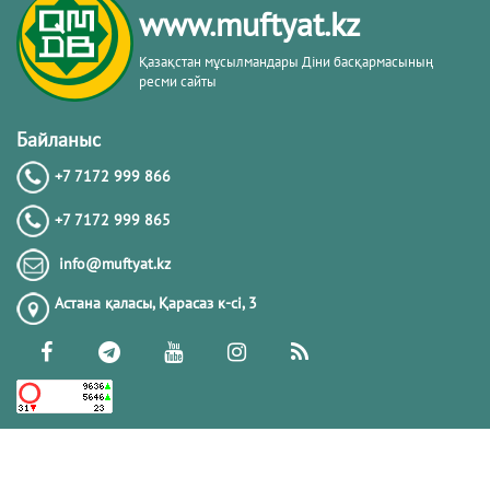
www.muftyat.kz
20.02.2026
4336
Қазақстан мұсылмандары Діни басқармасының
ресми сайты
Әдепсіздік иманның әлсіздігіне дәлел
｜ Ерболат Жүсіпов
Байланыс
+7 7172 999 866
20.02.2026
4134
+7 7172 999 865
РАМАЗАН – РАХЫМ, КЕШІРІМ ЖӘНЕ
info@muftyat.kz
ТОЗАҚТАН ҚҰТЫЛУ АЙЫ
Астана қаласы, Қарасаз к-сi, 3
19.02.2026
7461
РАМАЗАН ҚАРСАҢЫНДАҒЫ
ПАЙҒАМБАР (ﷺ) ӨСИЕТІ
03.02.2026
7358