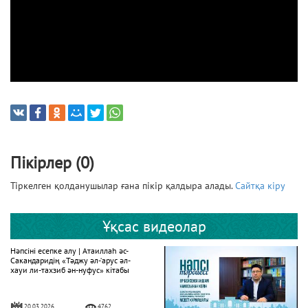
Пікірлер (0)
Тіркелген қолданушылар ғана пікір қалдыра алады.
Сайтқа кіру
Ұқсас видеолар
Нәпсіні есепке алу | Атаиллаһ әс-
Сакандаридің «Тәджу әл-‘арус әл-
хауи ли-тахзиб ән-нуфус» кітабы
20.03.2026
4762