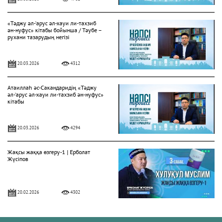
«Тәджу әл-‘арус әл-хауи ли-тахзиб
ән-нуфус» кітабы бойынша / Тәубе –
рухани тазарудың негізі
20.03.2026
4312
Атаиллаһ әс-Сакандаридің «Тәджу
әл-‘арус әл-хауи ли-тахзиб ән-нуфус»
кітабы
20.03.2026
4294
Жақсы жаққа өзгеру-1 | Ерболат
Жүсіпов
20.02.2026
4302
Жүрек сырлары 2-дәріс. Тәубе