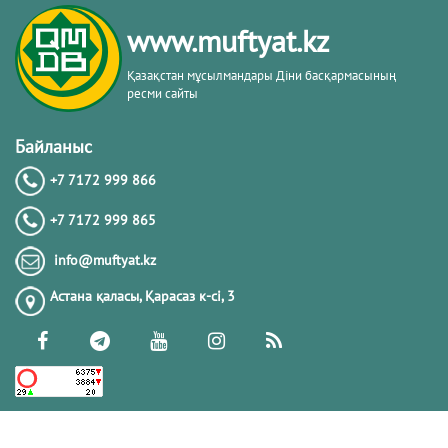
тақырыбы. Әр-рисала әл-Қушайрия
кітабы негізінде
www.muftyat.kz
20.02.2026
4378
Қазақстан мұсылмандары Діни басқармасының
ресми сайты
Әдепсіздік иманның әлсіздігіне дәлел
｜ Ерболат Жүсіпов
Байланыс
+7 7172 999 866
20.02.2026
4176
+7 7172 999 865
РАМАЗАН – РАХЫМ, КЕШІРІМ ЖӘНЕ
info@muftyat.kz
ТОЗАҚТАН ҚҰТЫЛУ АЙЫ
Астана қаласы, Қарасаз к-сi, 3
19.02.2026
7505
РАМАЗАН ҚАРСАҢЫНДАҒЫ
ПАЙҒАМБАР (ﷺ) ӨСИЕТІ