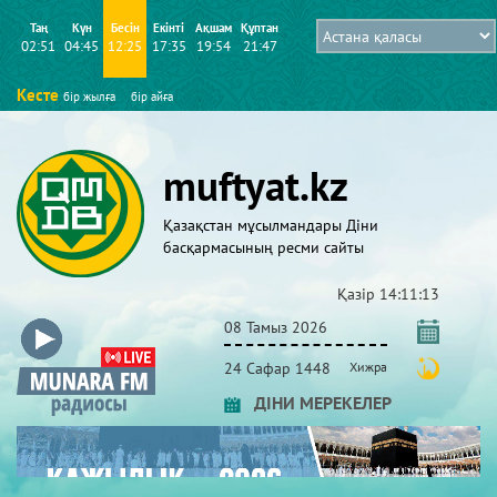
Таң
Күн
Бесін
Екінті
Ақшам
Құптан
02:51
04:45
12:25
17:35
19:54
21:47
Кесте
бір жылға
бір айға
muftyat.kz
Қазақстан мұсылмандары Діни
басқармасының ресми сайты
Қазір
14:11:13
08 Тамыз 2026
24 Сафар 1448
Хижра
ДІНИ МЕРЕКЕЛЕР