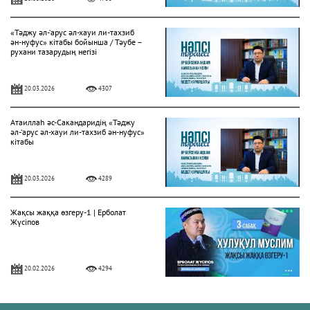
«Тәджу әл-‘арус әл-хауи ли-тахзиб
ән-нуфус» кітабы бойынша / Тәубе –
рухани тазарудың негізі
20.03.2026
4307
Атаиллаһ әс-Сакандаридің «Тәджу
әл-‘арус әл-хауи ли-тахзиб ән-нуфус»
кітабы
20.03.2026
4289
Жақсы жаққа өзгеру-1 | Ерболат
Жүсіпов
20.02.2026
4294
Жүрек сырлары 2-дәріс. Тәубе