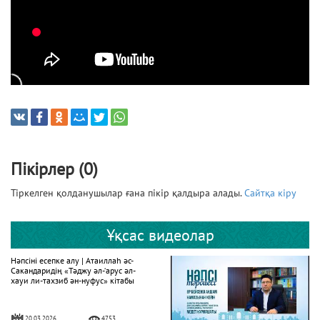
Пікірлер (0)
Тіркелген қолданушылар ғана пікір қалдыра алады.
Сайтқа кіру
Ұқсас видеолар
Нәпсіні есепке алу | Атаиллаһ әс-
Сакандаридің «Тәджу әл-‘арус әл-
хауи ли-тахзиб ән-нуфус» кітабы
20.03.2026
4753