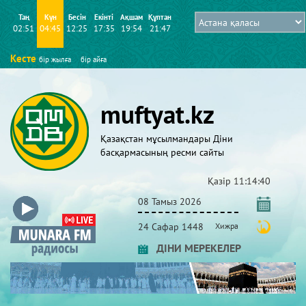
Таң
Күн
Бесін
Екінті
Ақшам
Құптан
02:51
04:45
12:25
17:35
19:54
21:47
Кесте
бір жылға
бір айға
muftyat.kz
Қазақстан мұсылмандары Діни
басқармасының ресми сайты
Қазір
11:14:40
08 Тамыз 2026
24 Сафар 1448
Хижра
ДІНИ МЕРЕКЕЛЕР