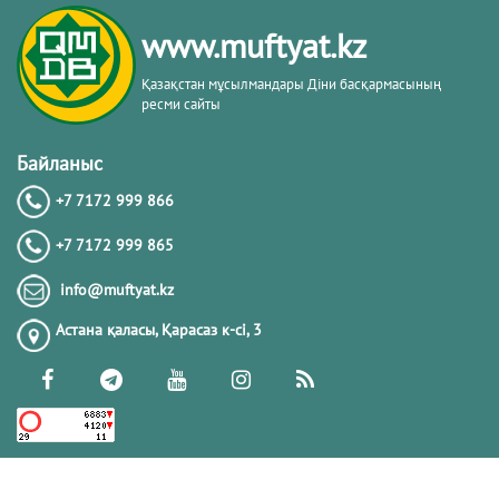
тақырыбы. Әр-рисала әл-Қушайрия
кітабы негізінде
www.muftyat.kz
20.02.2026
4373
Қазақстан мұсылмандары Діни басқармасының
ресми сайты
Әдепсіздік иманның әлсіздігіне дәлел
｜ Ерболат Жүсіпов
Байланыс
+7 7172 999 866
20.02.2026
4171
+7 7172 999 865
РАМАЗАН – РАХЫМ, КЕШІРІМ ЖӘНЕ
info@muftyat.kz
ТОЗАҚТАН ҚҰТЫЛУ АЙЫ
Астана қаласы, Қарасаз к-сi, 3
19.02.2026
7500
РАМАЗАН ҚАРСАҢЫНДАҒЫ
ПАЙҒАМБАР (ﷺ) ӨСИЕТІ