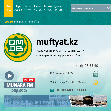
Таң
Күн
Бесін
Екінті
Ақшам
Құптан
02:49
04:43
12:25
17:36
19:56
21:50
Кесте
бір жылға
бір айға
muftyat.kz
Қазақстан мұсылмандары Діни
басқармасының ресми сайты
Қазір
03:35:40
07 Тамыз 2026
23 Сафар 1448
Хижра
ДІНИ МЕРЕКЕЛЕР