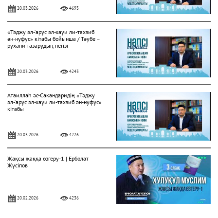
20.03.2026
4693
«Тәджу әл-‘арус әл-хауи ли-тахзиб
ән-нуфус» кітабы бойынша / Тәубе –
рухани тазарудың негізі
20.03.2026
4243
Атаиллаһ әс-Сакандаридің «Тәджу
әл-‘арус әл-хауи ли-тахзиб ән-нуфус»
кітабы
20.03.2026
4226
Жақсы жаққа өзгеру-1 | Ерболат
Жүсіпов
20.02.2026
4236