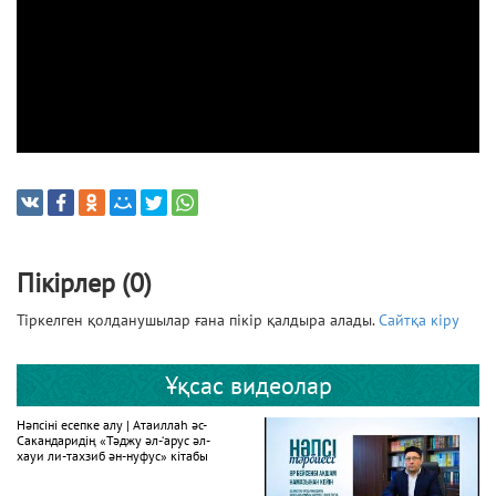
Пікірлер (0)
Тіркелген қолданушылар ғана пікір қалдыра алады.
Сайтқа кіру
Ұқсас видеолар
Нәпсіні есепке алу | Атаиллаһ әс-
Сакандаридің «Тәджу әл-‘арус әл-
хауи ли-тахзиб ән-нуфус» кітабы