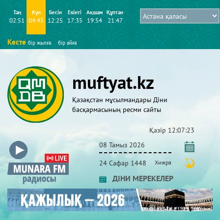
Таң
Күн
Бесін
Екінті
Ақшам
Құптан
02:51
04:45
12:25
17:35
19:54
21:47
Кесте
бір жылға
бір айға
muftyat.kz
Қазақстан мұсылмандары Діни
басқармасының ресми сайты
Қазір
12:07:23
08 Тамыз 2026
24 Сафар 1448
Хижра
ДІНИ МЕРЕКЕЛЕР