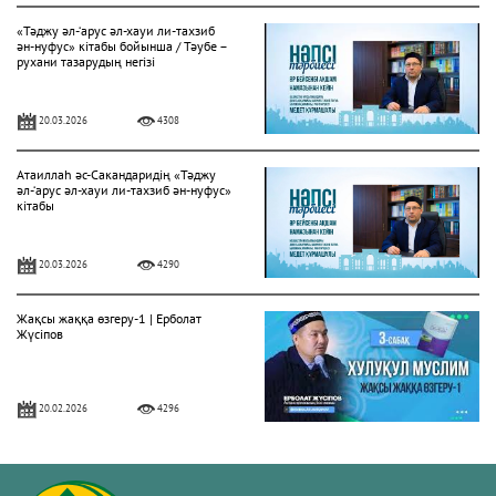
«Тәджу әл-‘арус әл-хауи ли-тахзиб
ән-нуфус» кітабы бойынша / Тәубе –
рухани тазарудың негізі
20.03.2026
4308
Атаиллаһ әс-Сакандаридің «Тәджу
әл-‘арус әл-хауи ли-тахзиб ән-нуфус»
кітабы
20.03.2026
4290
Жақсы жаққа өзгеру-1 | Ерболат
Жүсіпов
20.02.2026
4296
Жүрек сырлары 2-дәріс. Тәубе
тақырыбы. Әр-рисала әл-Қушайрия
кітабы негізінде