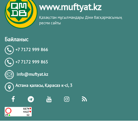
www.muftyat.kz
20.02.2026
4374
Қазақстан мұсылмандары Діни басқармасының
ресми сайты
Әдепсіздік иманның әлсіздігіне дәлел
｜ Ерболат Жүсіпов
Байланыс
+7 7172 999 866
20.02.2026
4172
+7 7172 999 865
РАМАЗАН – РАХЫМ, КЕШІРІМ ЖӘНЕ
info@muftyat.kz
ТОЗАҚТАН ҚҰТЫЛУ АЙЫ
Астана қаласы, Қарасаз к-сi, 3
19.02.2026
7501
РАМАЗАН ҚАРСАҢЫНДАҒЫ
ПАЙҒАМБАР (ﷺ) ӨСИЕТІ
03.02.2026
7396