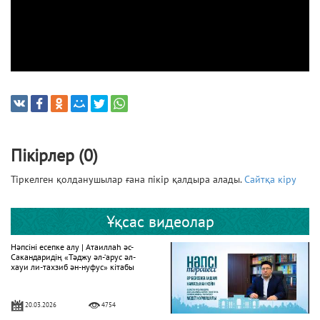
Пікірлер (0)
Тіркелген қолданушылар ғана пікір қалдыра алады.
Сайтқа кіру
Ұқсас видеолар
Нәпсіні есепке алу | Атаиллаһ әс-
Сакандаридің «Тәджу әл-‘арус әл-
хауи ли-тахзиб ән-нуфус» кітабы
20.03.2026
4754