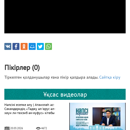
Пікірлер (0)
Тіркелген қолданушылар ғана пікір қалдыра алады.
Сайтқа кіру
Ұқсас видеолар
Нәпсіні есепке алу | Атаиллаһ әс-
Сакандаридің «Тәджу әл-‘арус әл-
хауи ли-тахзиб ән-нуфус» кітабы
20.03.2026
4672