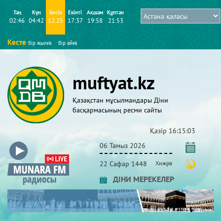
Таң
Күн
Бесін
Екінті
Ақшам
Құптан
02:46
04:42
12:25
17:37
19:58
21:53
Кесте
бір жылға
бір айға
muftyat.kz
Қазақстан мұсылмандары Діни
басқармасының ресми сайты
Қазір
16:15:04
06 Тамыз 2026
22 Сафар 1448
Хижра
ДІНИ МЕРЕКЕЛЕР