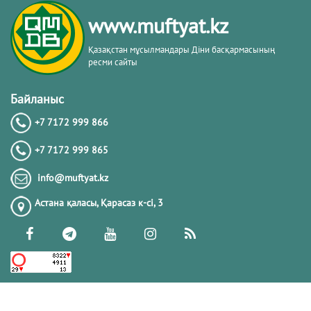
кітабы негізінде
www.muftyat.kz
20.02.2026
4293
Қазақстан мұсылмандары Діни басқармасының
ресми сайты
Әдепсіздік иманның әлсіздігіне дәлел
｜ Ерболат Жүсіпов
Байланыс
+7 7172 999 866
20.02.2026
4089
+7 7172 999 865
РАМАЗАН – РАХЫМ, КЕШІРІМ ЖӘНЕ
info@muftyat.kz
ТОЗАҚТАН ҚҰТЫЛУ АЙЫ
Астана қаласы, Қарасаз к-сi, 3
19.02.2026
7420
РАМАЗАН ҚАРСАҢЫНДАҒЫ
ПАЙҒАМБАР (ﷺ) ӨСИЕТІ