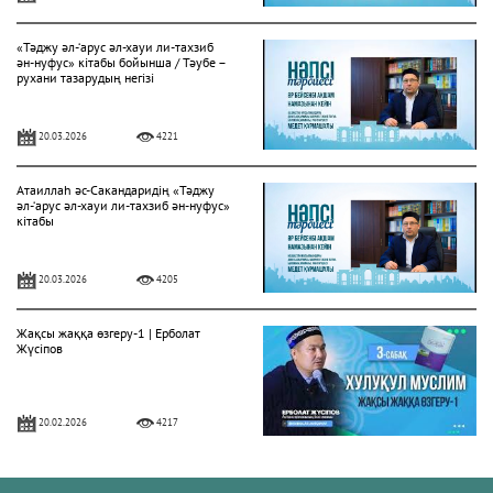
«Тәджу әл-‘арус әл-хауи ли-тахзиб
ән-нуфус» кітабы бойынша / Тәубе –
рухани тазарудың негізі
20.03.2026
4221
Атаиллаһ әс-Сакандаридің «Тәджу
әл-‘арус әл-хауи ли-тахзиб ән-нуфус»
кітабы
20.03.2026
4205
Жақсы жаққа өзгеру-1 | Ерболат
Жүсіпов
20.02.2026
4217
Жүрек сырлары 2-дәріс. Тәубе
тақырыбы. Әр-рисала әл-Қушайрия