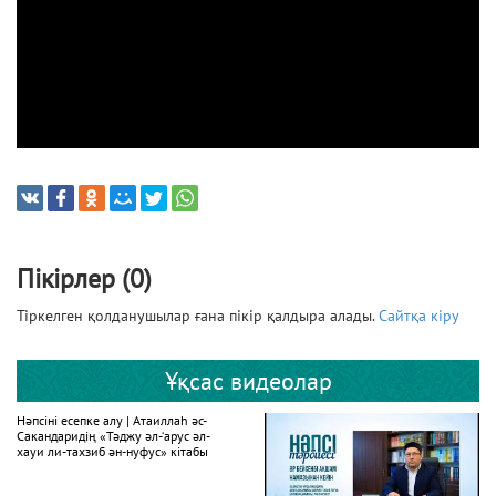
Пікірлер (0)
Тіркелген қолданушылар ғана пікір қалдыра алады.
Сайтқа кіру
Ұқсас видеолар
Нәпсіні есепке алу | Атаиллаһ әс-
Сакандаридің «Тәджу әл-‘арус әл-
хауи ли-тахзиб ән-нуфус» кітабы