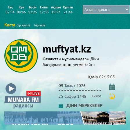
Таң
Күн
Бесін
Екінті
Ақшам
Құптан
02:54
04:46
12:25
17:33
19:53
21:44
Кесте
бір жылға
бір айға
muftyat.kz
Қазақстан мұсылмандары Діни
басқармасының ресми сайты
Қазір
02:15:05
09 Тамыз 2026
25 Сафар 1448
Хижра
ДІНИ МЕРЕКЕЛЕР