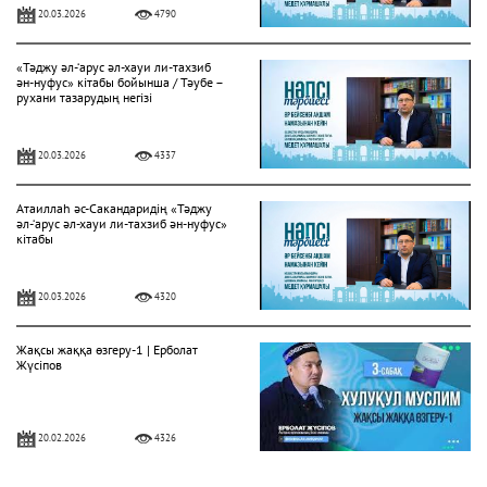
20.03.2026
4790
«Тәджу әл-‘арус әл-хауи ли-тахзиб
ән-нуфус» кітабы бойынша / Тәубе –
рухани тазарудың негізі
20.03.2026
4337
Атаиллаһ әс-Сакандаридің «Тәджу
әл-‘арус әл-хауи ли-тахзиб ән-нуфус»
кітабы
20.03.2026
4320
Жақсы жаққа өзгеру-1 | Ерболат
Жүсіпов
20.02.2026
4326