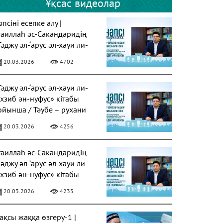
Ұқсас видеолар
псіні есепке алу |
таиллаһ әс-Сакандаридің
Тәджу әл-‘арус әл-хауи ли-
ахзиб ән-нуфус» кітабы
20.03.2026
4702
Тәджу әл-‘арус әл-хауи ли-
ахзиб ән-нуфус» кітабы
ойынша / Тәубе – рухани
азарудың негізі
20.03.2026
4256
таиллаһ әс-Сакандаридің
Тәджу әл-‘арус әл-хауи ли-
ахзиб ән-нуфус» кітабы
20.03.2026
4235
ақсы жаққа өзгеру-1 |