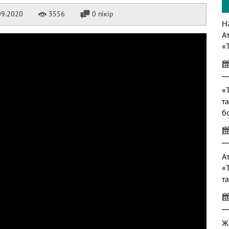
09.2020
3556
0 пікір
Нә
А
«
т
«
т
б
т
А
«
т
Ж