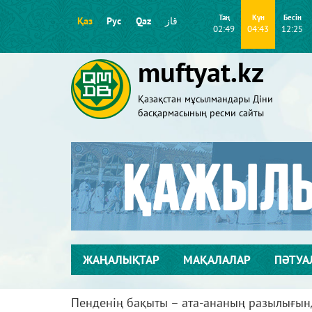
Таң
Күн
Бесін
Қаз
Рус
Qaz
قاز
02:49
04:43
12:25
muftyat.kz
Қазақстан мұсылмандары Діни
басқармасының ресми сайты
ЖАҢАЛЫҚТАР
МАҚАЛАЛАР
ПӘТУА
Пенденің бақыты – ата-ананың разылығын