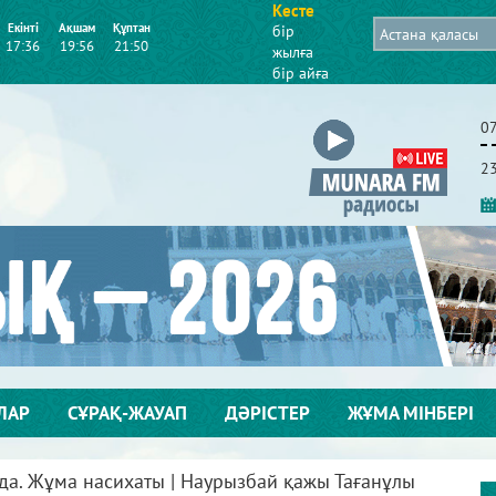
Кесте
Екінті
Ақшам
Құптан
бір
17:36
19:56
21:50
жылға
бір айға
0
2
ЛАР
СҰРАҚ-ЖАУАП
ДӘРІСТЕР
ЖҰМА МІНБЕРІ
да. Жұма насихаты | Наурызбай қажы Тағанұлы