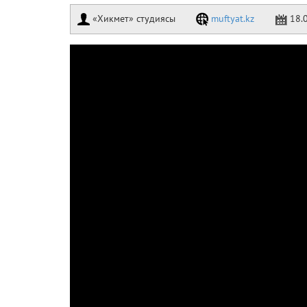
«Хикмет» студиясы
muftyat.kz
18.