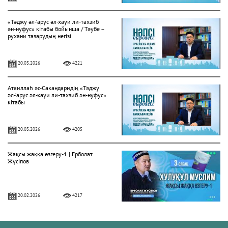
«Тәджу әл-‘арус әл-хауи ли-тахзиб
ән-нуфус» кітабы бойынша / Тәубе –
рухани тазарудың негізі
20.03.2026
4221
Атаиллаһ әс-Сакандаридің «Тәджу
әл-‘арус әл-хауи ли-тахзиб ән-нуфус»
кітабы
20.03.2026
4205
Жақсы жаққа өзгеру-1 | Ерболат
Жүсіпов
20.02.2026
4217
Жүрек сырлары 2-дәріс. Тәубе
тақырыбы. Әр-рисала әл-Қушайрия