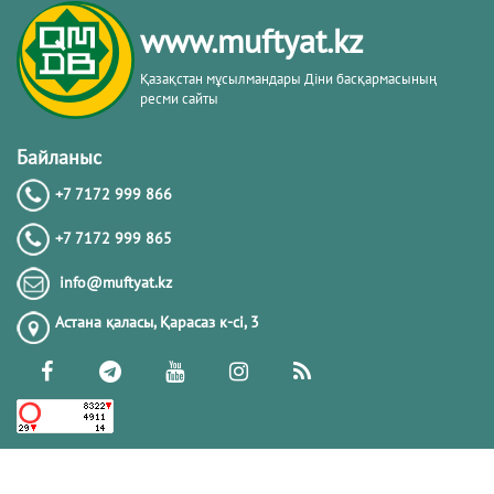
кітабы негізінде
www.muftyat.kz
20.02.2026
4293
Қазақстан мұсылмандары Діни басқармасының
ресми сайты
Әдепсіздік иманның әлсіздігіне дәлел
｜ Ерболат Жүсіпов
Байланыс
+7 7172 999 866
20.02.2026
4089
+7 7172 999 865
РАМАЗАН – РАХЫМ, КЕШІРІМ ЖӘНЕ
info@muftyat.kz
ТОЗАҚТАН ҚҰТЫЛУ АЙЫ
Астана қаласы, Қарасаз к-сi, 3
19.02.2026
7420
РАМАЗАН ҚАРСАҢЫНДАҒЫ
ПАЙҒАМБАР (ﷺ) ӨСИЕТІ