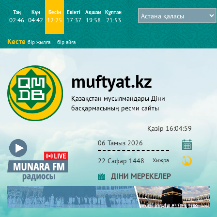
Таң
Күн
Бесін
Екінті
Ақшам
Құптан
02:46
04:42
12:25
17:37
19:58
21:53
Кесте
бір жылға
бір айға
muftyat.kz
Қазақстан мұсылмандары Діни
басқармасының ресми сайты
Қазір
16:04:59
06 Тамыз 2026
22 Сафар 1448
Хижра
ДІНИ МЕРЕКЕЛЕР