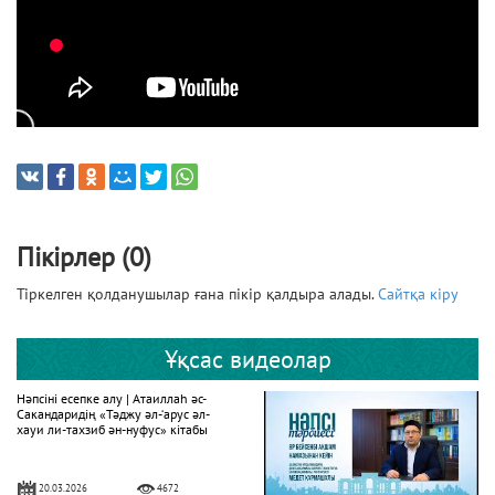
Пікірлер (0)
Тіркелген қолданушылар ғана пікір қалдыра алады.
Сайтқа кіру
Ұқсас видеолар
Нәпсіні есепке алу | Атаиллаһ әс-
Сакандаридің «Тәджу әл-‘арус әл-
хауи ли-тахзиб ән-нуфус» кітабы
20.03.2026
4672