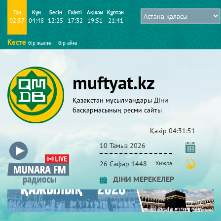
Таң
Күн
Бесін
Екінті
Ақшам
Құптан
02:57
04:48
12:25
17:32
19:51
21:41
Кесте
бір жылға
бір айға
muftyat.kz
Қазақстан мұсылмандары Діни
басқармасының ресми сайты
Қазір
04:31:51
10 Тамыз 2026
26 Сафар 1448
Хижра
ДІНИ МЕРЕКЕЛЕР