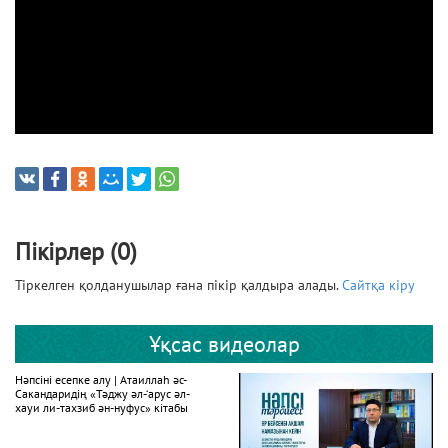
Пікірлер (0)
Тіркелген қолданушылар ғана пікір қалдыра алады.
Сайтқа кіру
Ұқсас видеолар
Нәпсіні есепке алу | Атаиллаһ әс-
Сакандаридің «Тәджу әл-‘арус әл-
хауи ли-тахзиб ән-нуфус» кітабы