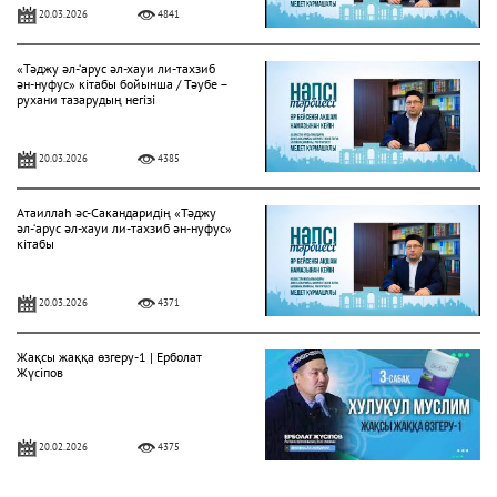
20.03.2026
4841
«Тәджу әл-‘арус әл-хауи ли-тахзиб
ән-нуфус» кітабы бойынша / Тәубе –
рухани тазарудың негізі
20.03.2026
4385
Атаиллаһ әс-Сакандаридің «Тәджу
әл-‘арус әл-хауи ли-тахзиб ән-нуфус»
кітабы
20.03.2026
4371
Жақсы жаққа өзгеру-1 | Ерболат
Жүсіпов
20.02.2026
4375